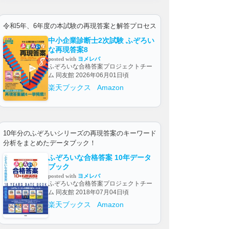
令和5年、6年度の本試験の再現答案と解答プロセス
中小企業診断士2次試験 ふぞろい
な再現答案8
posted with
ヨメレバ
ふぞろいな合格答案プロジェクトチー
ム 同友館 2026年06月01日頃
楽天ブックス
Amazon
10年分のふぞろいシリーズの再現答案のキーワード
分析をまとめたデータブック！
ふぞろいな合格答案 10年データ
ブック
posted with
ヨメレバ
ふぞろいな合格答案プロジェクトチー
ム 同友館 2018年07月04日頃
楽天ブックス
Amazon