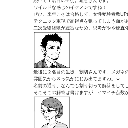
続いて１名目の生徒。狙意さんです。
ワイルドな感じのイケメンですね！
ぜひ、来年こそは合格して、女性受験者数UP
テクニック重視で高得点を狙ってしまう面が
二次受験経験が豊富なため、思考がやや硬直
最後に２名目の生徒。割切さんです。メガネ
雰囲気からＳっ気がにじみ出てますね。ｗ
名前の通り、なんでも割り切って解答をして
そこそこの解答は書けますが、イマイチ点数