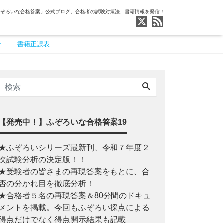
ふぞろいな合格答案」公式ブログ。合格者の試験対策法、書籍情報を発信！
書籍正誤表
【発売中！】ふぞろいな合格答案19
★ふぞろいシリーズ最新刊、令和７年度２
次試験分析の決定版！！
★受験者の皆さまの再現答案をもとに、合
否の分かれ目を徹底分析！
★合格者５名の再現答案＆80分間のドキュ
メントを掲載。今回もふぞろい採点による
得点だけでなく得点開示結果も記載