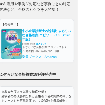
★AI活用や事例Ⅳ対応など事例ごとの対応
方法など、合格のヒケツを大特集！
【発売中！】
中小企業診断士2次試験 ふぞろい
な合格答案 エピソード19（2026
年版）
posted with
ヨメレバ
ふぞろいな合格答案プロジェクトチー
ム 同友館 2026年07月29日頃
楽天ブックス
Amazon
ふぞろいな合格答案18好評発売中！
令和６年度２次試験を徹底分析！
受験者の再現答案分析と合格者６名の実際の戦いを
トレースした再現答案で、２次試験を徹底解剖！