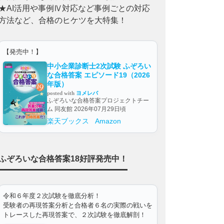
★AI活用や事例Ⅳ対応など事例ごとの対応
方法など、合格のヒケツを大特集！
【発売中！】
中小企業診断士2次試験 ふぞろい
な合格答案 エピソード19（2026
年版）
posted with
ヨメレバ
ふぞろいな合格答案プロジェクトチー
ム 同友館 2026年07月29日頃
楽天ブックス
Amazon
ふぞろいな合格答案18好評発売中！
令和６年度２次試験を徹底分析！
受験者の再現答案分析と合格者６名の実際の戦いを
トレースした再現答案で、２次試験を徹底解剖！