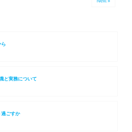
Next »
から
識と実務について
う過ごすか