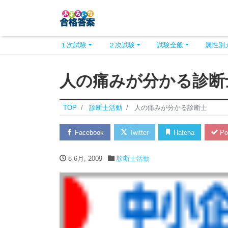
１次試験
２次試験
試験全般
属性別
人の痛みが分かる診断
TOP
診断士活動
人の痛みが分かる診断士
Facebook
Twitter
Hatena
Po
8 6月, 2009
診断士活動