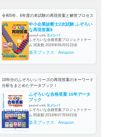
令和5年、6年度の本試験の再現答案と解答プロセス
中小企業診断士2次試験 ふぞろい
な再現答案8
posted with
ヨメレバ
ふぞろいな合格答案プロジェクトチー
ム 同友館 2026年06月01日頃
楽天ブックス
Amazon
10年分のふぞろいシリーズの再現答案のキーワード
分析をまとめたデータブック！
ふぞろいな合格答案 10年データ
ブック
posted with
ヨメレバ
ふぞろいな合格答案プロジェクトチー
ム 同友館 2018年07月04日頃
楽天ブックス
Amazon