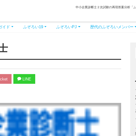
中小企業診断士２次試験の再現答案分析「
ガイド
ふぞろい19
ふぞろいPJ
歴代のふぞろいメンバー
士
cket
LINE