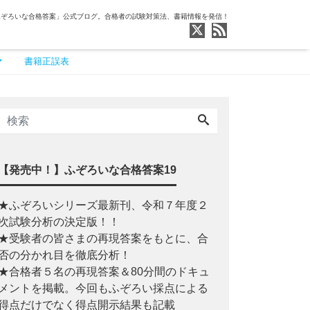
ふぞろいな合格答案」公式ブログ。合格者の試験対策法、書籍情報を発信！
書籍正誤表
【発売中！】ふぞろいな合格答案19
★ふぞろいシリーズ最新刊、令和７年度２
次試験分析の決定版！！
★受験者の皆さまの再現答案をもとに、合
否の分かれ目を徹底分析！
★合格者５名の再現答案＆80分間のドキュ
メントを掲載。今回もふぞろい採点による
得点だけでなく得点開示結果も記載