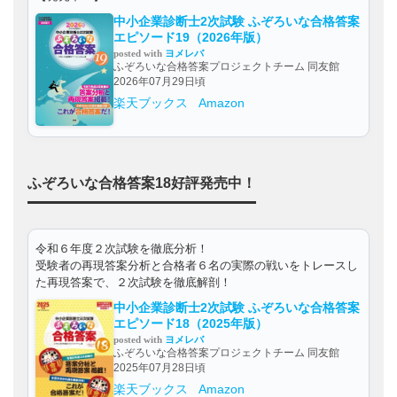
中小企業診断士2次試験 ふぞろいな合格答案
エピソード19（2026年版）
posted with
ヨメレバ
ふぞろいな合格答案プロジェクトチーム 同友館
2026年07月29日頃
楽天ブックス
Amazon
ふぞろいな合格答案18好評発売中！
令和６年度２次試験を徹底分析！
受験者の再現答案分析と合格者６名の実際の戦いをトレースし
た再現答案で、２次試験を徹底解剖！
中小企業診断士2次試験 ふぞろいな合格答案
エピソード18（2025年版）
posted with
ヨメレバ
ふぞろいな合格答案プロジェクトチーム 同友館
2025年07月28日頃
楽天ブックス
Amazon