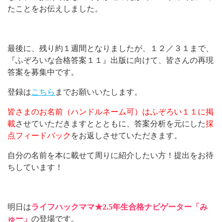
たことをお伝えしました。
最後に、残り約１週間となりましたが、１２／３１まで、
『ふぞろいな合格答案１１』出版に向けて、皆さんの再現
答案を募集中です。
登録は
こちら
までお願いいたします。
皆さまのお名前（ハンドルネーム可）はふぞろい１１に掲
載
させていただきますととともに、答案分析を元にした
採
点フィードバック
をお返しさせていただきます。
自分の名前を本に載せて周りに紹介したい方！提出をお待
ちしています！
明日は
ライフハックママ★
2.5
年生合格ナビゲーター「み
ゅー」
の登場です。