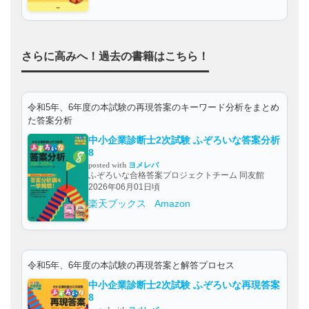
さらに高みへ！過去の書籍はこちら！
令和5年、6年度の本試験の再現答案のキーワード分析をまとめ
た答案分析
中小企業診断士2次試験 ふぞろいな答案分析
8
posted with
ヨメレバ
ふぞろいな合格答案プロジェクトチーム 同友館
2026年06月01日頃
楽天ブックス
Amazon
令和5年、6年度の本試験の再現答案と解答プロセス
中小企業診断士2次試験 ふぞろいな再現答案
8