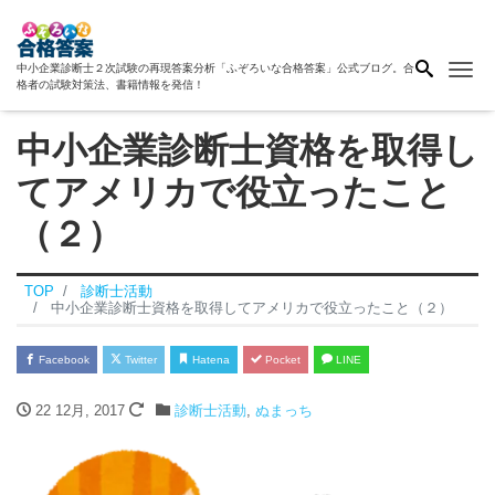
Me
中小企業診断士２次試験の再現答案分析「ふぞろいな合格答案」公式ブログ。合
格者の試験対策法、書籍情報を発信！
中小企業診断士資格を取得し
てアメリカで役立ったこと
（２）
TOP
診断士活動
中小企業診断士資格を取得してアメリカで役立ったこと（２）
Facebook
Twitter
Hatena
Pocket
LINE
22 12月, 2017
診断士活動
,
ぬまっち