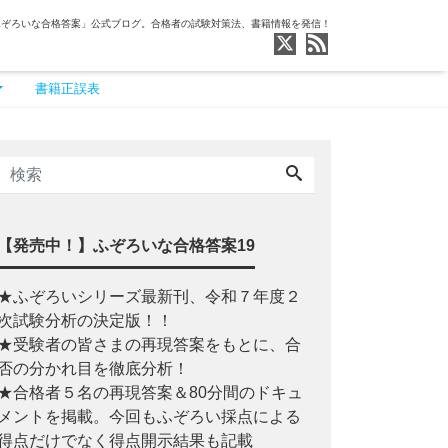
ふぞろいな合格答案」公式ブログ。合格者の試験対策法、書籍情報を発信！
書籍正誤表
【発売中！】ふぞろいな合格答案19
★ふぞろいシリーズ最新刊、令和７年度２
次試験分析の決定版！！
★受験者の皆さまの再現答案をもとに、合
否の分かれ目を徹底分析！
★合格者５名の再現答案＆80分間のドキュ
メントを掲載。今回もふぞろい採点による
得点だけでなく得点開示結果も記載