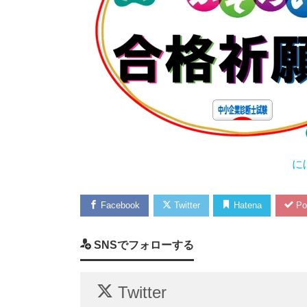
に
Facebook
Twitter
Hatena
Po
SNSでフォローする
Twitter