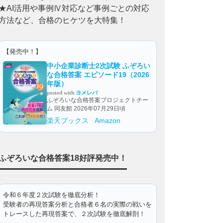
★AI活用や事例Ⅳ対応など事例ごとの対応
方法など、合格のヒケツを大特集！
【発売中！】
中小企業診断士2次試験 ふぞろい
な合格答案 エピソード19（2026
年版）
posted with
ヨメレバ
ふぞろいな合格答案プロジェクトチー
ム 同友館 2026年07月29日頃
楽天ブックス
Amazon
ふぞろいな合格答案18好評発売中！
令和６年度２次試験を徹底分析！
受験者の再現答案分析と合格者６名の実際の戦いを
トレースした再現答案で、２次試験を徹底解剖！