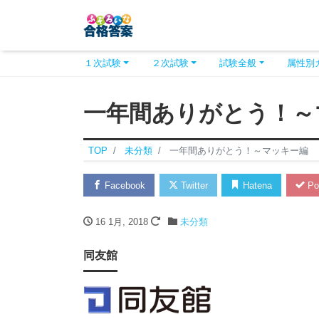
１次試験
２次試験
試験全般
属性別
一年間ありがとう！～
TOP
未分類
一年間ありがとう！～マッキー編
Facebook
Twitter
Hatena
Po
16 1月, 2018
未分類
同友館