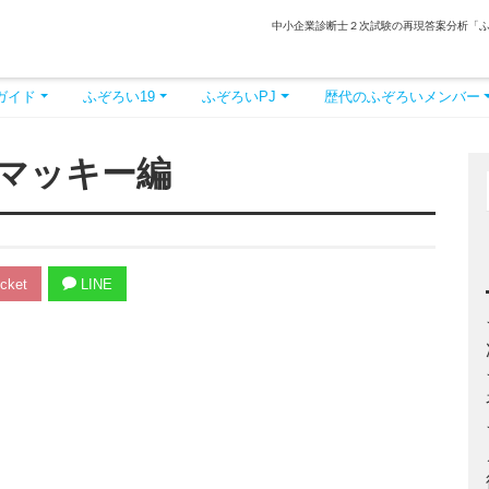
中小企業診断士２次試験の再現答案分析「
ガイド
ふぞろい19
ふぞろいPJ
歴代のふぞろいメンバー
マッキー編
cket
LINE