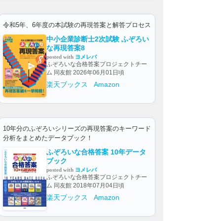
令和5年、6年度の本試験の再現答案と解答プロセス
中小企業診断士2次試験 ふぞろい
な再現答案8
posted with
ヨメレバ
ふぞろいな合格答案プロジェクトチー
ム 同友館 2026年06月01日頃
楽天ブックス
Amazon
10年分のふぞろいシリーズの再現答案のキーワード
分析をまとめたデータブック！
ふぞろいな合格答案 10年データ
ブック
posted with
ヨメレバ
ふぞろいな合格答案プロジェクトチー
ム 同友館 2018年07月04日頃
楽天ブックス
Amazon