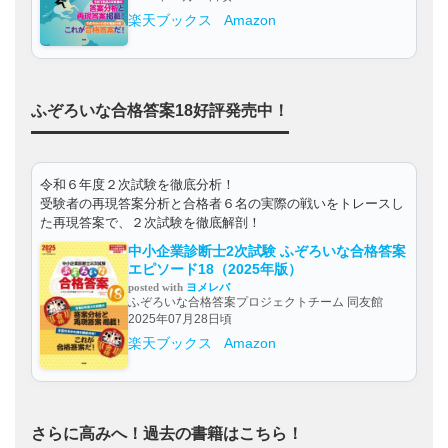
楽天ブックス
Amazon
ふぞろいな合格答案18好評発売中！
令和６年度２次試験を徹底分析！
受験者の再現答案分析と合格者６名の実際の戦いをトレースし
た再現答案で、２次試験を徹底解剖！
中小企業診断士2次試験 ふぞろいな合格答案
エピソード18（2025年版）
posted with
ヨメレバ
ふぞろいな合格答案プロジェクトチーム 同友館
2025年07月28日頃
楽天ブックス
Amazon
さらに高みへ！過去の書籍はこちら！