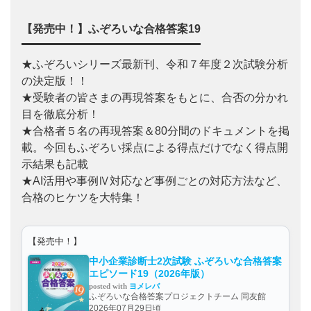
【発売中！】ふぞろいな合格答案19
★ふぞろいシリーズ最新刊、令和７年度２次試験分析
の決定版！！
★受験者の皆さまの再現答案をもとに、合否の分かれ
目を徹底分析！
★合格者５名の再現答案＆80分間のドキュメントを掲
載。今回もふぞろい採点による得点だけでなく得点開
示結果も記載
★AI活用や事例Ⅳ対応など事例ごとの対応方法など、
合格のヒケツを大特集！
【発売中！】
中小企業診断士2次試験 ふぞろいな合格答案
エピソード19（2026年版）
posted with
ヨメレバ
ふぞろいな合格答案プロジェクトチーム 同友館
2026年07月29日頃