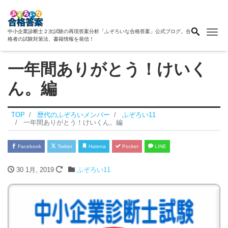
Me
中小企業診断士２次試験の再現答案分析「ふぞろいな合格答案」公式ブログ。合
格者の試験対策法、書籍情報を発信！
一年間ありがとう！けいく
ん。編
TOP
歴代のふぞろいメンバー
ふぞろい11
一年間ありがとう！けいくん。編
Facebook
Twitter
Hatena
Pocket
LINE
30 1月, 2019
ふぞろい11