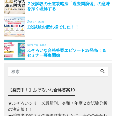
２次試験の王道攻略法「過去問演習」の意味
を深く理解する
2 8月, 2026
1次試験お疲れ様でした！！
29 7月, 2026
ふぞろいな合格答案エピソード19発売！＆
セミナー募集開始
【発売中！】ふぞろいな合格答案19
★ふぞろいシリーズ最新刊、令和７年度２次試験分析
の決定版！！
★受験者の皆さまの再現答案をもとに、合否の分かれ