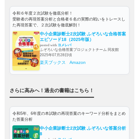
令和６年度２次試験を徹底分析！
受験者の再現答案分析と合格者６名の実際の戦いをトレースし
た再現答案で、２次試験を徹底解剖！
中小企業診断士2次試験 ふぞろいな合格答案
エピソード18（2025年版）
posted with
ヨメレバ
ふぞろいな合格答案プロジェクトチーム 同友館
2025年07月28日頃
楽天ブックス
Amazon
さらに高みへ！過去の書籍はこちら！
令和5年、6年度の本試験の再現答案のキーワード分析をまとめ
た答案分析
中小企業診断士2次試験 ふぞろいな答案分析
8