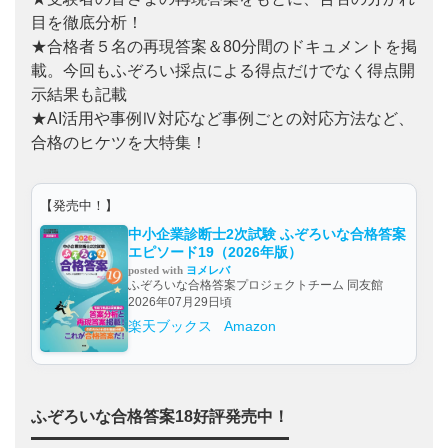
目を徹底分析！
★合格者５名の再現答案＆80分間のドキュメントを掲
載。今回もふぞろい採点による得点だけでなく得点開
示結果も記載
★AI活用や事例Ⅳ対応など事例ごとの対応方法など、
合格のヒケツを大特集！
【発売中！】
中小企業診断士2次試験 ふぞろいな合格答案
エピソード19（2026年版）
posted with
ヨメレバ
ふぞろいな合格答案プロジェクトチーム 同友館
2026年07月29日頃
楽天ブックス
Amazon
ふぞろいな合格答案18好評発売中！