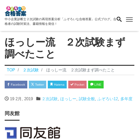
Me
中小企業診断士２次試験の再現答案分析「ふぞろいな合格答案」公式ブログ。合
格者の試験対策法、書籍情報を発信！
ほっしー流 ２次試験まず
調べたこと
TOP
２次試験
ほっしー流 ２次試験まず調べたこと
Facebook
Twitter
Hatena
Pocket
LINE
19 2月, 2019
２次試験
,
ほっしー
,
試験全般
,
ふぞろい12
,
多年度
同友館