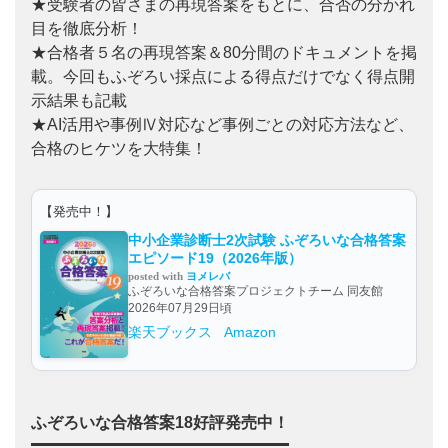
★受験者の皆さまの再現答案をもとに、合否の分かれ
目を徹底分析！
★合格者５名の再現答案＆80分間のドキュメントを掲
載。今回もふぞろい採点による得点だけでなく得点開
示結果も記載
★AI活用や事例Ⅳ対応など事例ごとの対応方法など、
合格のヒケツを大特集！
【発売中！】
中小企業診断士2次試験 ふぞろいな合格答案
エピソード19（2026年版）
posted with
ヨメレバ
ふぞろいな合格答案プロジェクトチーム 同友館
2026年07月29日頃
楽天ブックス
Amazon
ふぞろいな合格答案18好評発売中！