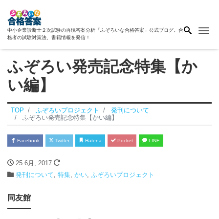
Me
中小企業診断士２次試験の再現答案分析「ふぞろいな合格答案」公式ブログ。合
格者の試験対策法、書籍情報を発信！
ふぞろい発売記念特集【か
い編】
TOP
ふぞろいプロジェクト
発刊について
ふぞろい発売記念特集【かい編】
Facebook
Twitter
Hatena
Pocket
LINE
25 6月, 2017
発刊について
,
特集
,
かい
,
ふぞろいプロジェクト
同友館