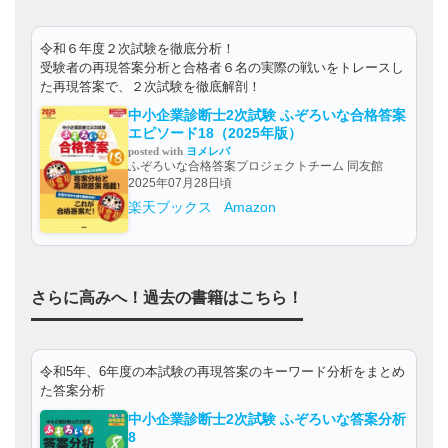
令和６年度２次試験を徹底分析！
受験者の再現答案分析と合格者６名の実際の戦いをトレースし
た再現答案で、２次試験を徹底解剖！
中小企業診断士2次試験 ふぞろいな合格答案
エピソード18（2025年版）
posted with
ヨメレバ
ふぞろいな合格答案プロジェクトチーム 同友館
2025年07月28日頃
楽天ブックス
Amazon
さらに高みへ！過去の書籍はこちら！
令和5年、6年度の本試験の再現答案のキーワード分析をまとめ
た答案分析
中小企業診断士2次試験 ふぞろいな答案分析
8