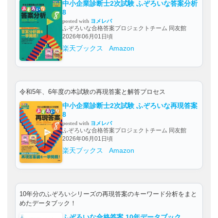
中小企業診断士2次試験 ふぞろいな答案分析
8
posted with
ヨメレバ
ふぞろいな合格答案プロジェクトチーム 同友館
2026年06月01日頃
楽天ブックス
Amazon
令和5年、6年度の本試験の再現答案と解答プロセス
中小企業診断士2次試験 ふぞろいな再現答案
8
posted with
ヨメレバ
ふぞろいな合格答案プロジェクトチーム 同友館
2026年06月01日頃
楽天ブックス
Amazon
10年分のふぞろいシリーズの再現答案のキーワード分析をまと
めたデータブック！
ふぞろいな合格答案 10年データブック