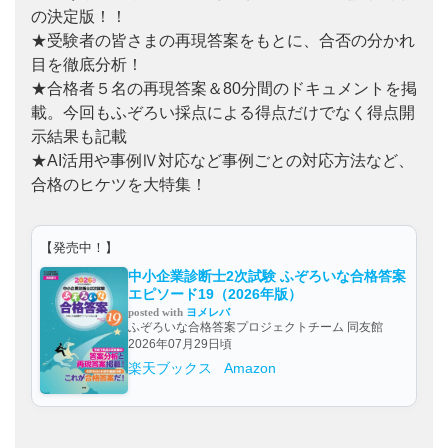
の決定版！！
★受験者の皆さまの再現答案をもとに、合否の分かれ
目を徹底分析！
★合格者５名の再現答案＆80分間のドキュメントを掲
載。今回もふぞろい採点による得点だけでなく得点開
示結果も記載
★AI活用や事例Ⅳ対応など事例ごとの対応方法など、
合格のヒケツを大特集！
【発売中！】
中小企業診断士2次試験 ふぞろいな合格答案
エピソード19（2026年版）
posted with
ヨメレバ
ふぞろいな合格答案プロジェクトチーム 同友館
2026年07月29日頃
楽天ブックス
Amazon