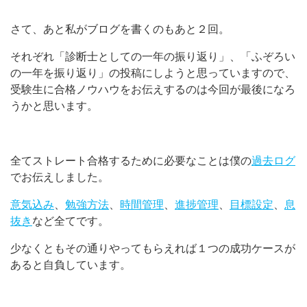
さて、あと私がブログを書くのもあと２回。
それぞれ「診断士としての一年の振り返り」、「ふぞろい
の一年を振り返り」の投稿にしようと思っていますので、
受験生に合格ノウハウをお伝えするのは今回が最後になろ
うかと思います。
全てストレート合格するために必要なことは僕の
過去ログ
でお伝えしました。
意気込み
、
勉強方法
、
時間管理
、
進捗管理
、
目標設定
、
息
抜き
など全てです。
少なくともその通りやってもらえれば１つの成功ケースが
あると自負しています。