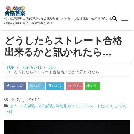
Me
中小企業診断士２次試験の再現答案分析「ふぞろいな合格答案」公式ブログ。合
格者の試験対策法、書籍情報を発信！
どうしたらストレート合格
出来るかと訊かれたら…
TOP
ふぞろい11
ゆう
どうしたらストレート合格出来るかと訊かれたら…
Facebook
Twitter
Hatena
Pocket
LINE
20 12月, 2018
ゆう
,
１次試験
,
２次試験
,
属性別ガイド
,
ストレート生向け
,
ふぞろ
い11