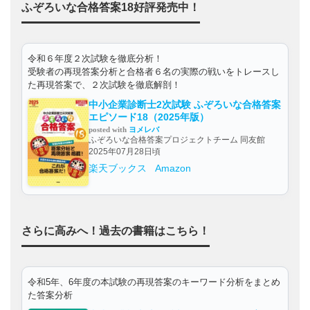
ふぞろいな合格答案18好評発売中！
令和６年度２次試験を徹底分析！
受験者の再現答案分析と合格者６名の実際の戦いをトレースし
た再現答案で、２次試験を徹底解剖！
中小企業診断士2次試験 ふぞろいな合格答案
エピソード18（2025年版）
posted with
ヨメレバ
ふぞろいな合格答案プロジェクトチーム 同友館
2025年07月28日頃
楽天ブックス
Amazon
さらに高みへ！過去の書籍はこちら！
令和5年、6年度の本試験の再現答案のキーワード分析をまとめ
た答案分析