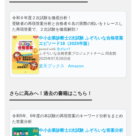
令和６年度２次試験を徹底分析！
受験者の再現答案分析と合格者６名の実際の戦いをトレースし
た再現答案で、２次試験を徹底解剖！
中小企業診断士2次試験 ふぞろいな合格答案
エピソード18（2025年版）
posted with
ヨメレバ
ふぞろいな合格答案プロジェクトチーム 同友館
2025年07月28日頃
楽天ブックス
Amazon
さらに高みへ！過去の書籍はこちら！
令和5年、6年度の本試験の再現答案のキーワード分析をまとめ
た答案分析
中小企業診断士2次試験 ふぞろいな答案分析
8