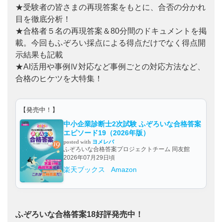
★受験者の皆さまの再現答案をもとに、合否の分かれ
目を徹底分析！
★合格者５名の再現答案＆80分間のドキュメントを掲
載。今回もふぞろい採点による得点だけでなく得点開
示結果も記載
★AI活用や事例Ⅳ対応など事例ごとの対応方法など、
合格のヒケツを大特集！
【発売中！】
中小企業診断士2次試験 ふぞろいな合格答案
エピソード19（2026年版）
posted with
ヨメレバ
ふぞろいな合格答案プロジェクトチーム 同友館
2026年07月29日頃
楽天ブックス
Amazon
ふぞろいな合格答案18好評発売中！