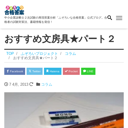
Me
中小企業診断士２次試験の再現答案分析「ふぞろいな合格答案」公式ブログ。合
格者の試験対策法、書籍情報を発信！
おすすめ文房具★パート２
TOP
ふぞろいプロジェクト
コラム
おすすめ文房具★パート２
Facebook
Twitter
Hatena
Pocket
LINE
7 4月, 2013
コラム