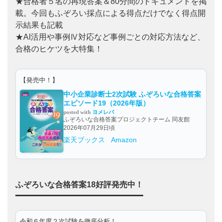
★合格者５名の再現答案＆80分間のドキュメントを掲
載。今回もふぞろい採点による得点だけでなく得点開
示結果も記載
★AI活用や事例Ⅳ対応など事例ごとの対応方法など、
合格のヒケツを大特集！
【発売中！】
中小企業診断士2次試験 ふぞろいな合格答案
エピソード19（2026年版）
posted with
ヨメレバ
ふぞろいな合格答案プロジェクトチーム 同友館
2026年07月29日頃
楽天ブックス
Amazon
ふぞろいな合格答案18好評発売中！
令和６年度２次試験を徹底分析！