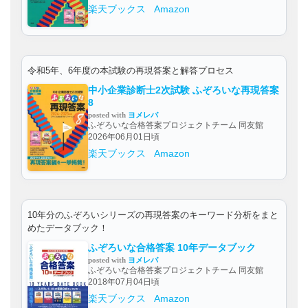
楽天ブックス
Amazon
令和5年、6年度の本試験の再現答案と解答プロセス
中小企業診断士2次試験 ふぞろいな再現答案
8
posted with
ヨメレバ
ふぞろいな合格答案プロジェクトチーム 同友館
2026年06月01日頃
楽天ブックス
Amazon
10年分のふぞろいシリーズの再現答案のキーワード分析をまと
めたデータブック！
ふぞろいな合格答案 10年データブック
posted with
ヨメレバ
ふぞろいな合格答案プロジェクトチーム 同友館
2018年07月04日頃
楽天ブックス
Amazon