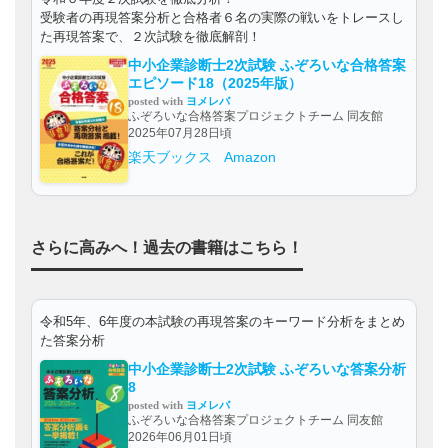
受験者の再現答案分析と合格者６名の実際の戦いをトレースし
た再現答案で、２次試験を徹底解剖！
中小企業診断士2次試験 ふぞろいな合格答案
エピソード18（2025年版）
posted with
ヨメレバ
ふぞろいな合格答案プロジェクトチーム 同友館
2025年07月28日頃
楽天ブックス
Amazon
さらに高みへ！過去の書籍はこちら！
令和5年、6年度の本試験の再現答案のキーワード分析をまとめ
た答案分析
中小企業診断士2次試験 ふぞろいな答案分析
8
posted with
ヨメレバ
ふぞろいな合格答案プロジェクトチーム 同友館
2026年06月01日頃