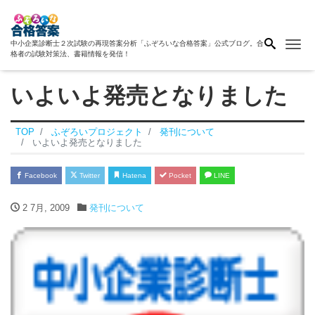
Me
中小企業診断士２次試験の再現答案分析「ふぞろいな合格答案」公式ブログ。合
格者の試験対策法、書籍情報を発信！
いよいよ発売となりました
TOP
ふぞろいプロジェクト
発刊について
いよいよ発売となりました
Facebook
Twitter
Hatena
Pocket
LINE
2 7月, 2009
発刊について