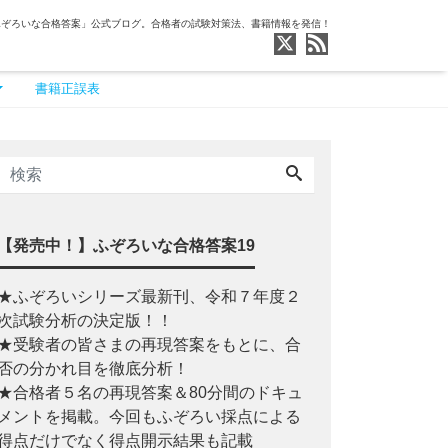
ふぞろいな合格答案」公式ブログ。合格者の試験対策法、書籍情報を発信！
書籍正誤表
【発売中！】ふぞろいな合格答案19
★ふぞろいシリーズ最新刊、令和７年度２
次試験分析の決定版！！
★受験者の皆さまの再現答案をもとに、合
否の分かれ目を徹底分析！
★合格者５名の再現答案＆80分間のドキュ
メントを掲載。今回もふぞろい採点による
得点だけでなく得点開示結果も記載