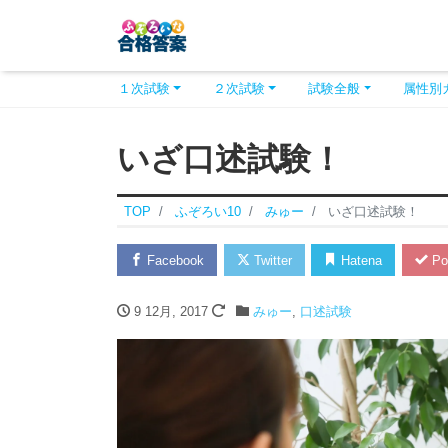
１次試験
２次試験
試験全般
属性別
いざ口述試験！
TOP
ふぞろい10
みゅー
いざ口述試験！
Facebook
Twitter
Hatena
Po
9 12月, 2017
みゅー
,
口述試験