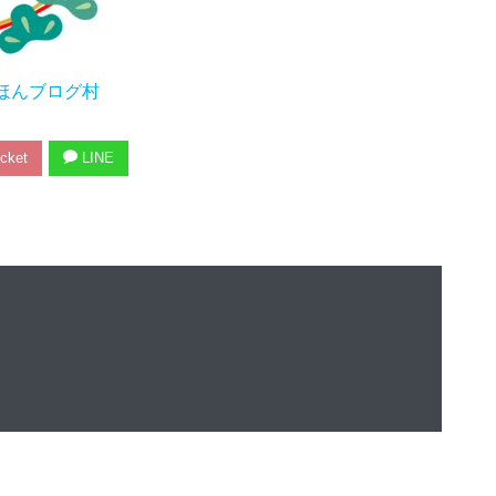
ほんブログ村
cket
LINE