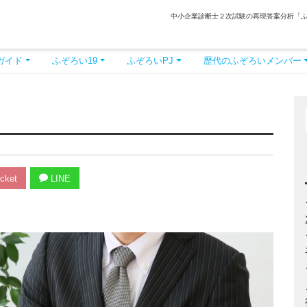
中小企業診断士２次試験の再現答案分析「
ガイド
ふぞろい19
ふぞろいPJ
歴代のふぞろいメンバー
cket
LINE