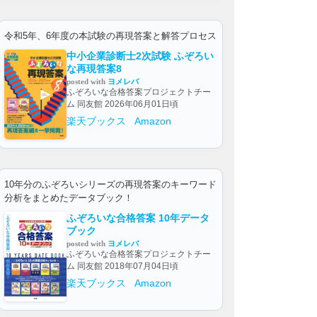
令和5年、6年度の本試験の再現答案と解答プロセス
中小企業診断士2次試験 ふぞろい
な再現答案8
posted with
ヨメレバ
ふぞろいな合格答案プロジェクトチー
ム 同友館 2026年06月01日頃
楽天ブックス
Amazon
10年分のふぞろいシリーズの再現答案のキーワード
分析をまとめたデータブック！
ふぞろいな合格答案 10年データ
ブック
posted with
ヨメレバ
ふぞろいな合格答案プロジェクトチー
ム 同友館 2018年07月04日頃
楽天ブックス
Amazon