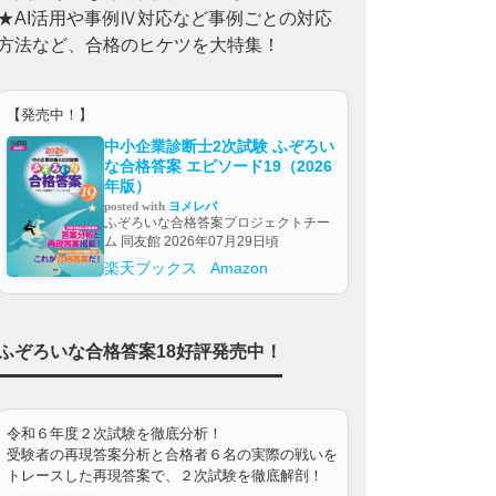
★AI活用や事例Ⅳ対応など事例ごとの対応
方法など、合格のヒケツを大特集！
【発売中！】
中小企業診断士2次試験 ふぞろい
な合格答案 エピソード19（2026
年版）
posted with
ヨメレバ
ふぞろいな合格答案プロジェクトチー
ム 同友館 2026年07月29日頃
楽天ブックス
Amazon
ふぞろいな合格答案18好評発売中！
令和６年度２次試験を徹底分析！
受験者の再現答案分析と合格者６名の実際の戦いを
トレースした再現答案で、２次試験を徹底解剖！