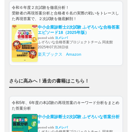
令和６年度２次試験を徹底分析！
受験者の再現答案分析と合格者６名の実際の戦いをトレースし
た再現答案で、２次試験を徹底解剖！
中小企業診断士2次試験 ふぞろいな合格答案
エピソード18（2025年版）
posted with
ヨメレバ
ふぞろいな合格答案プロジェクトチーム 同友館
2025年07月28日頃
楽天ブックス
Amazon
さらに高みへ！過去の書籍はこちら！
令和5年、6年度の本試験の再現答案のキーワード分析をまとめ
た答案分析
中小企業診断士2次試験 ふぞろいな答案分析
8
posted with
ヨメレバ
ふぞろいな合格答案プロジェクトチーム 同友館