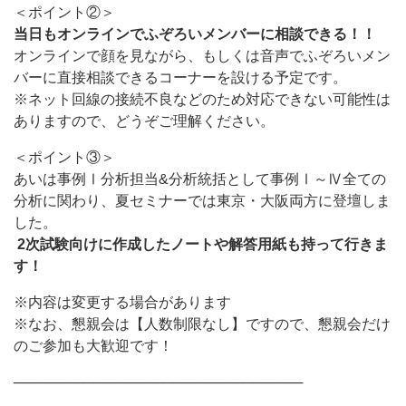
＜ポイント②＞
当日もオンラインでふぞろいメンバーに相談できる！！
オンラインで顔を見ながら、もしくは音声でふぞろいメン
バーに直接相談できるコーナーを設ける予定です。
※ネット回線の接続不良などのため対応できない可能性は
ありますので、どうぞご理解ください。
＜ポイント③＞
あいは事例Ⅰ分析担当&分析統括として事例Ⅰ～Ⅳ全ての
分析に関わり、夏セミナーでは東京・大阪両方に登壇しま
した。
2
次試験向けに作成したノートや解答用紙も持って行きま
す！
※内容は変更する場合があります
※なお、懇親会は【人数制限なし】ですので、懇親会だけ
のご参加も大歓迎です！
─────────────────────────────