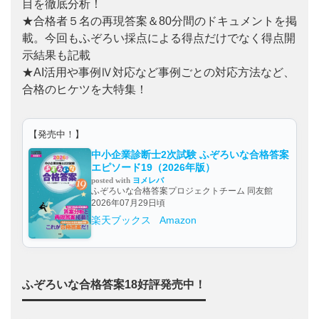
目を徹底分析！
★合格者５名の再現答案＆80分間のドキュメントを掲
載。今回もふぞろい採点による得点だけでなく得点開
示結果も記載
★AI活用や事例Ⅳ対応など事例ごとの対応方法など、
合格のヒケツを大特集！
【発売中！】
中小企業診断士2次試験 ふぞろいな合格答案
エピソード19（2026年版）
posted with
ヨメレバ
ふぞろいな合格答案プロジェクトチーム 同友館
2026年07月29日頃
楽天ブックス
Amazon
ふぞろいな合格答案18好評発売中！