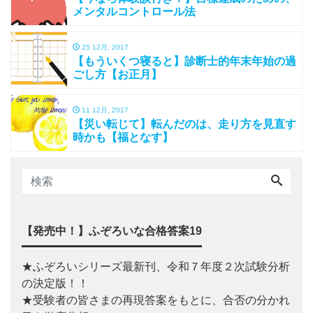
メンタルコントロール法
25 12月, 2017
【もういくつ寝ると】診断士的年末年始の過
ごし方【お正月】
11 12月, 2017
【災い転じて】転んだのは、走り方を見直す
時かも【福となす】
【発売中！】ふぞろいな合格答案19
★ふぞろいシリーズ最新刊、令和７年度２次試験分析
の決定版！！
★受験者の皆さまの再現答案をもとに、合否の分かれ