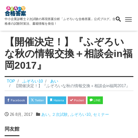
Me
中小企業診断士２次試験の再現答案分析「ふぞろいな合格答案」公式ブログ。合
格者の試験対策法、書籍情報を発信！
【開催決定！】『ふぞろい
な秋の情報交換＋相談会in福
岡2017』
TOP
ふぞろい10
あい
【開催決定！】『ふぞろいな秋の情報交換＋相談会in福岡2017』
Facebook
Twitter
Hatena
Pocket
LINE
26 8月, 2017
あい
,
２次試験
,
ふぞろい10
,
セミナー
同友館