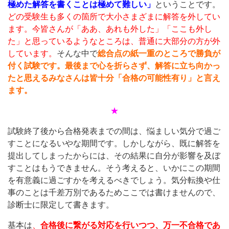
極めた解答を書くことは極めて難しい」
ということです。
どの受験生も多くの箇所で大小さまざまに解答を外してい
ます。今皆さんが「ああ、あれも外した」「ここも外し
た」と思っているようなところは、普通に大部分の方が外
しています。
そんな中で
総合点の紙一重のところで勝負が
付く試験です。最後まで心を折らさず、解答に立ち向かっ
たと思えるみなさんは皆十分「合格の可能性有り」と言え
ます。
★
試験終了後から合格発表までの間は、悩ましい気分で過ご
すことになるいやな期間です。しかしながら、既に解答を
提出してしまったからには、その結果に自分が影響を及ぼ
すことはもうできません。そう考えると、いかにこの期間
を有意義に過ごすかを考えるべきでしょう。気分転換や仕
事のことは千差万別であるためここでは書けませんので、
診断士に限定して書きます。
基本は
、
合格後に繋がる対応を行いつつ、万一不合格であ