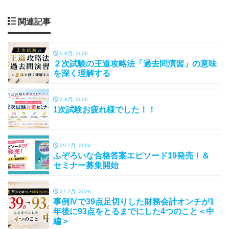
関連記事
6 8月, 2026
２次試験の王道攻略法「過去問演習」の意味
を深く理解する
2 8月, 2026
1次試験お疲れ様でした！！
29 7月, 2026
ふぞろいな合格答案エピソード19発売！＆
セミナー募集開始
27 7月, 2026
事例Ⅳで39点足切りした財務会計オンチが1
年後に93点をとるまでにした4つのこと＜中
編＞