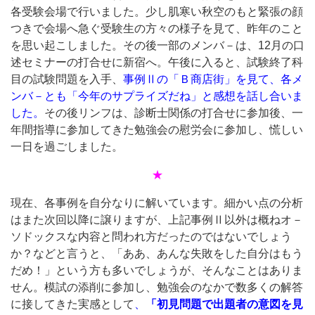
各受験会場で行いました。少し肌寒い秋空のもと緊張の顔
つきで会場へ急ぐ受験生の方々の様子を見て、昨年のこと
を思い起こしました。その後一部のメンバ－は、12月の口
述セミナーの打合せに新宿へ。午後に入ると、試験終了科
目の試験問題を入手、
事例Ⅱの「Ｂ商店街」を見て、各メ
ンバ－とも「今年のサプライズだね」と感想を話し合いま
した。
その後リンフは、診断士関係の打合せに参加後、一
年間指導に参加してきた勉強会の慰労会に参加し、慌しい
一日を過ごしました。
★
現在、各事例を自分なりに解いています。細かい点の分析
はまた次回以降に譲りますが、上記事例Ⅱ以外は概ねオ－
ソドックスな内容と問われ方だったのではないでしょう
か？などと言うと、「ああ、あんな失敗をした自分はもう
だめ！」という方も多いでしょうが、そんなことはありま
せん。模試の添削に参加し、勉強会のなかで数多くの解答
に接してきた実感として
、
「初見問題で出題者の意図を見