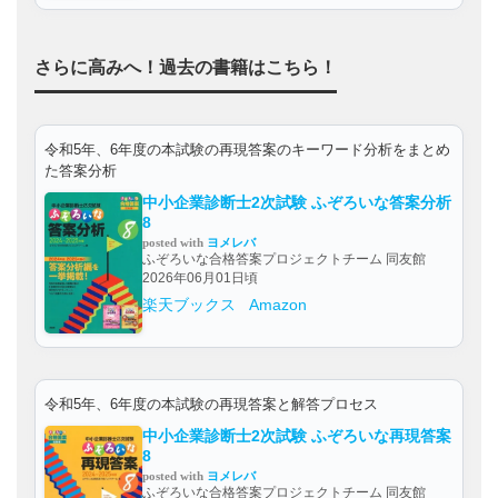
さらに高みへ！過去の書籍はこちら！
令和5年、6年度の本試験の再現答案のキーワード分析をまとめ
た答案分析
中小企業診断士2次試験 ふぞろいな答案分析
8
posted with
ヨメレバ
ふぞろいな合格答案プロジェクトチーム 同友館
2026年06月01日頃
楽天ブックス
Amazon
令和5年、6年度の本試験の再現答案と解答プロセス
中小企業診断士2次試験 ふぞろいな再現答案
8
posted with
ヨメレバ
ふぞろいな合格答案プロジェクトチーム 同友館