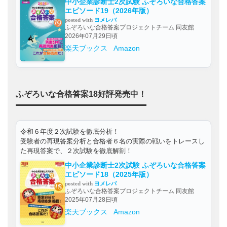
中小企業診断士2次試験 ふぞろいな合格答案
エピソード19（2026年版）
posted with
ヨメレバ
ふぞろいな合格答案プロジェクトチーム 同友館
2026年07月29日頃
楽天ブックス
Amazon
ふぞろいな合格答案18好評発売中！
令和６年度２次試験を徹底分析！
受験者の再現答案分析と合格者６名の実際の戦いをトレースし
た再現答案で、２次試験を徹底解剖！
中小企業診断士2次試験 ふぞろいな合格答案
エピソード18（2025年版）
posted with
ヨメレバ
ふぞろいな合格答案プロジェクトチーム 同友館
2025年07月28日頃
楽天ブックス
Amazon