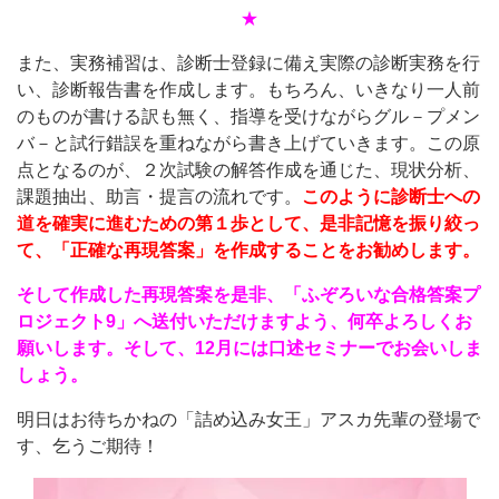
★
また、実務補習は、診断士登録に備え実際の診断実務を行
い、診断報告書を作成します。もちろん、いきなり一人前
のものが書ける訳も無く、指導を受けながらグル－プメン
バ－と試行錯誤を重ねながら書き上げていきます。この原
点となるのが、２次試験の解答作成を通じた、現状分析、
課題抽出、助言・提言の流れです。
このように診断士への
道を確実に進むための第１歩として、是非記憶を振り絞っ
て、「正確な再現答案」を作成することをお勧めします。
そして作成した再現答案を是非、「ふぞろいな合格答案プ
ロジェクト9」へ送付いただけますよう、何卒よろしくお
願いします。そして、12月には口述セミナーでお会いしま
しょう。
明日はお待ちかねの「詰め込み女王」アスカ先輩の登場で
す、乞うご期待！