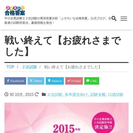
Me
中小企業診断士２次試験の再現答案分析「ふぞろいな合格答案」公式ブログ。合
格者の試験対策法、書籍情報を発信！
戦い終えて【お疲れさまで
した】
TOP
２次試験
戦い終えて【お疲れさまでした】
Facebook
Twitter
Hatena
Pocket
LINE
30 10月, 2015
２次試験
,
多年度生向け
,
試験全般
,
口述試験