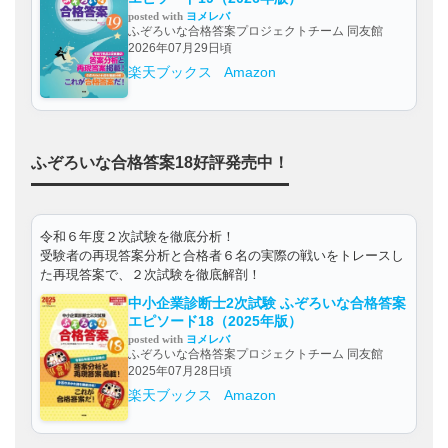
posted with
ヨメレバ
ふぞろいな合格答案プロジェクトチーム 同友館
2026年07月29日頃
楽天ブックス
Amazon
ふぞろいな合格答案18好評発売中！
令和６年度２次試験を徹底分析！
受験者の再現答案分析と合格者６名の実際の戦いをトレースし
た再現答案で、２次試験を徹底解剖！
中小企業診断士2次試験 ふぞろいな合格答案
エピソード18（2025年版）
posted with
ヨメレバ
ふぞろいな合格答案プロジェクトチーム 同友館
2025年07月28日頃
楽天ブックス
Amazon