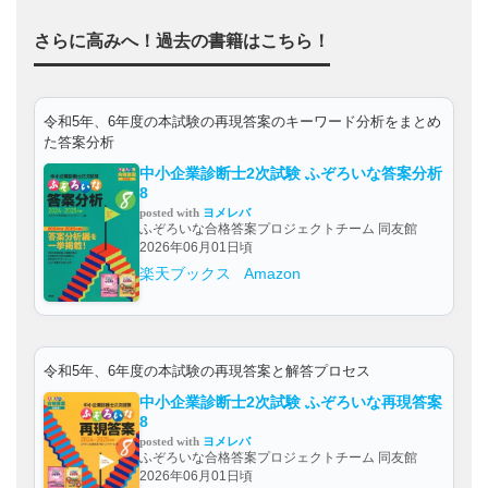
さらに高みへ！過去の書籍はこちら！
令和5年、6年度の本試験の再現答案のキーワード分析をまとめ
た答案分析
中小企業診断士2次試験 ふぞろいな答案分析
8
posted with
ヨメレバ
ふぞろいな合格答案プロジェクトチーム 同友館
2026年06月01日頃
楽天ブックス
Amazon
令和5年、6年度の本試験の再現答案と解答プロセス
中小企業診断士2次試験 ふぞろいな再現答案
8
posted with
ヨメレバ
ふぞろいな合格答案プロジェクトチーム 同友館
2026年06月01日頃