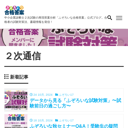
Me
中小企業診断士２次試験の再現答案分析「ふぞろいな合格答案」公式ブログ。合
格者の試験対策法、書籍情報を発信！
２次通信
新着記事
24 10月, 2024
ふぞろい17
データから見る「ふぞろいな試験対策」〜試
験前日の過ごし方〜
18 10月, 2024
ふぞろい17
ふぞろいな秋セミナーQ&A！受験生の疑問