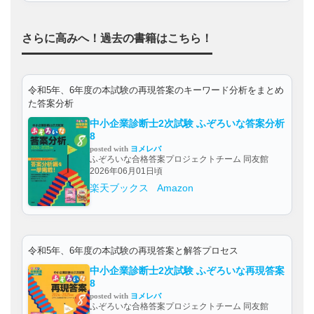
さらに高みへ！過去の書籍はこちら！
令和5年、6年度の本試験の再現答案のキーワード分析をまとめ
た答案分析
中小企業診断士2次試験 ふぞろいな答案分析
8
posted with
ヨメレバ
ふぞろいな合格答案プロジェクトチーム 同友館
2026年06月01日頃
楽天ブックス
Amazon
令和5年、6年度の本試験の再現答案と解答プロセス
中小企業診断士2次試験 ふぞろいな再現答案
8
posted with
ヨメレバ
ふぞろいな合格答案プロジェクトチーム 同友館