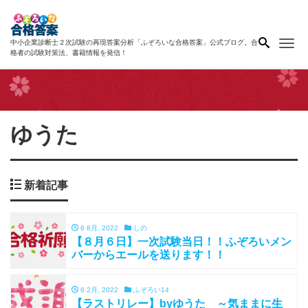
Me
中小企業診断士２次試験の再現答案分析「ふぞろいな合格答案」公式ブログ。合
格者の試験対策法、書籍情報を発信！
ゆうた
新着記事
6 8月, 2022
しの
【８月６日】一次試験当日！！ふぞろいメン
バーからエールを送ります！！
6 2月, 2022
ふぞろい14
【ラストリレー】byゆうた ～気ままに生