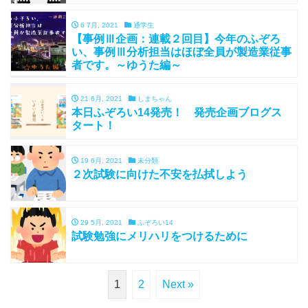
6 7月, 2021
通学生
【事例Ⅲ企画：連載２回目】今年のふぞろ
い、事例Ⅲ分析担当はほぼ全員が製造業従事
者です。～ゆうた編～
21 6月, 2021
しまちゃん
本日ふぞろい14発売！ 発売企画ブログス
タート！
19 6月, 2021
未分類
２次試験に向けた不安を払拭しよう
29 5月, 2021
ふぞろい14
試験勉強にメリハリをつけるために
1
2
Next »