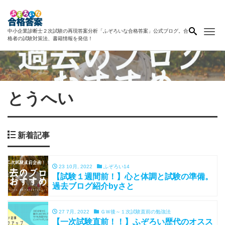
Me
中小企業診断士２次試験の再現答案分析「ふぞろいな合格答案」公式ブログ。合
格者の試験対策法、書籍情報を発信！
とうへい
新着記事
23 10月, 2022
ふぞろい14
【試験１週間前！】心と体調と試験の準備。
過去ブログ紹介byさと
27 7月, 2022
ＧＷ後～１次試験直前の勉強法
【一次試験直前！！】ふぞろい歴代のオスス