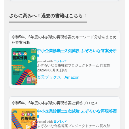
さらに高みへ！過去の書籍はこちら！
令和5年、6年度の本試験の再現答案のキーワード分析をまとめ
た答案分析
中小企業診断士2次試験 ふぞろいな答案分析
8
posted with
ヨメレバ
ふぞろいな合格答案プロジェクトチーム 同友館
2026年06月01日頃
楽天ブックス
Amazon
令和5年、6年度の本試験の再現答案と解答プロセス
中小企業診断士2次試験 ふぞろいな再現答案
8
posted with
ヨメレバ
ふぞろいな合格答案プロジェクトチーム 同友館