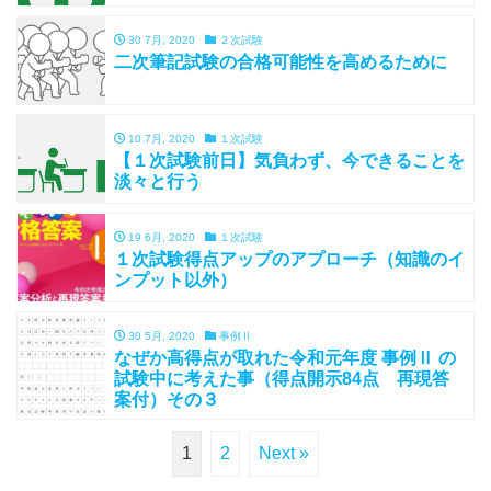
30 7月, 2020
２次試験
二次筆記試験の合格可能性を高めるために
10 7月, 2020
１次試験
【１次試験前日】気負わず、今できることを
淡々と行う
19 6月, 2020
１次試験
１次試験得点アップのアプローチ（知識のイ
ンプット以外）
30 5月, 2020
事例Ⅱ
なぜか高得点が取れた令和元年度 事例Ⅱ の
試験中に考えた事（得点開示84点 再現答
案付）その３
1
2
Next »