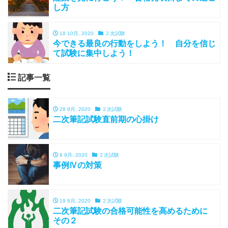
し方
18 10月, 2020
２次試験
今できる最良の行動をしよう！ 自分を信じ
て試験に集中しよう！
記事一覧
28 9月, 2020
２次試験
二次筆記試験直前期の心掛け
8 9月, 2020
２次試験
事例Ⅳの対策
19 8月, 2020
２次試験
二次筆記試験の合格可能性を高めるために
その２