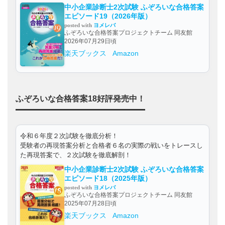
中小企業診断士2次試験 ふぞろいな合格答案
エピソード19（2026年版）
posted with
ヨメレバ
ふぞろいな合格答案プロジェクトチーム 同友館
2026年07月29日頃
楽天ブックス
Amazon
ふぞろいな合格答案18好評発売中！
令和６年度２次試験を徹底分析！
受験者の再現答案分析と合格者６名の実際の戦いをトレースし
た再現答案で、２次試験を徹底解剖！
中小企業診断士2次試験 ふぞろいな合格答案
エピソード18（2025年版）
posted with
ヨメレバ
ふぞろいな合格答案プロジェクトチーム 同友館
2025年07月28日頃
楽天ブックス
Amazon