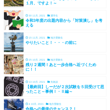
１月、ですよ！～
30 11月, 2021
通学生
令和3年度の出題内容から「対策潰し」を考
える
15 11月, 2021
地方受験生
やりたいこと！・・・の前に
25 10月, 2021
地方受験生
残り２週間！あと一歩合格へ近づくため
に！！
13 10月, 2021
失敗談
【最終回】しーだが２次試験を５回受けて思
ったこと～事例Ⅰ・Ⅱ編～
4 10月, 2021
地方受験生
合格への最後のチャンス？！