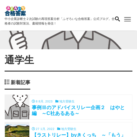
Me
中小企業診断士２次試験の再現答案分析「ふぞろいな合格答案」公式ブログ。合
格者の試験対策法、書籍情報を発信！
通学生
新着記事
8 8月, 2023
地方受験生
事例Ⅲのアドバイスリレー企画２ はやと
編 ～C社あるある～
27 1月, 2022
地方受験生
【ラストリレー】byきくっち ～「もう」