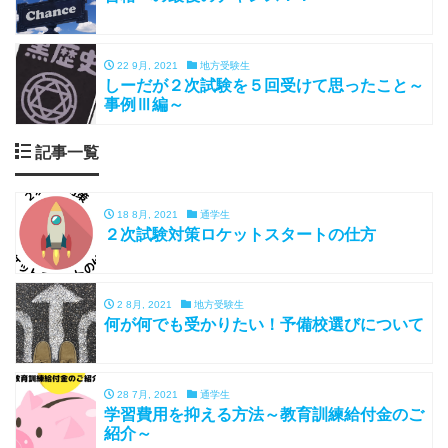
22 9月, 2021
地方受験生
しーだが２次試験を５回受けて思ったこと～
事例Ⅲ編～
記事一覧
18 8月, 2021
通学生
２次試験対策ロケットスタートの仕方
2 8月, 2021
地方受験生
何が何でも受かりたい！予備校選びについて
28 7月, 2021
通学生
学習費用を抑える方法～教育訓練給付金のご
紹介～