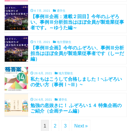
6 7月, 2021
通学生
【事例Ⅲ企画：連載２回目】今年のふぞろ
い、事例Ⅲ分析担当はほぼ全員が製造業従事
者です。～ゆうた編～
5 7月, 2021
地方受験生
【事例Ⅲ企画】今年のふぞろい、事例Ⅲ分析
担当はほぼ全員が製造業従事者です（しーだ
編）
26 6月, 2021
地方受験生
私たちはこうして合格しました！~ふぞろい
の使い方（事例Ⅰ~Ⅲ）~
24 6月, 2021
通学生
勉強の息抜きに！ ふぞろい１４ 特集企画の
ご紹介（企画チーム編）
1
2
3
Next »