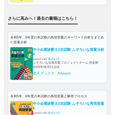
さらに高みへ！過去の書籍はこちら！
令和5年、6年度の本試験の再現答案のキーワード分析をまとめ
た答案分析
中小企業診断士2次試験 ふぞろいな答案分析
8
posted with
ヨメレバ
ふぞろいな合格答案プロジェクトチーム 同友館
2026年06月01日頃
楽天ブックス
Amazon
令和5年、6年度の本試験の再現答案と解答プロセス
中小企業診断士2次試験 ふぞろいな再現答案
8
posted with
ヨメレバ