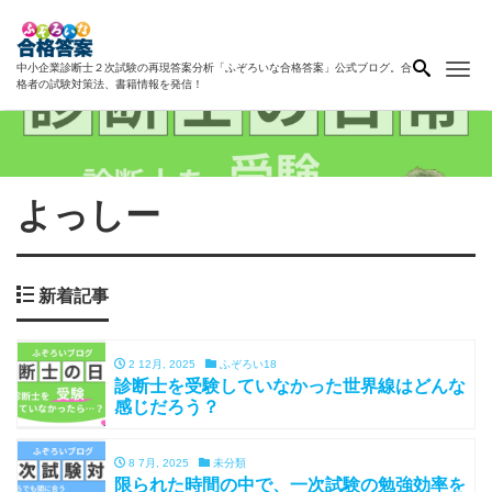
Me
中小企業診断士２次試験の再現答案分析「ふぞろいな合格答案」公式ブログ。合
格者の試験対策法、書籍情報を発信！
よっしー
新着記事
2 12月, 2025
ふぞろい18
診断士を受験していなかった世界線はどんな
感じだろう？
8 7月, 2025
未分類
限られた時間の中で、一次試験の勉強効率を