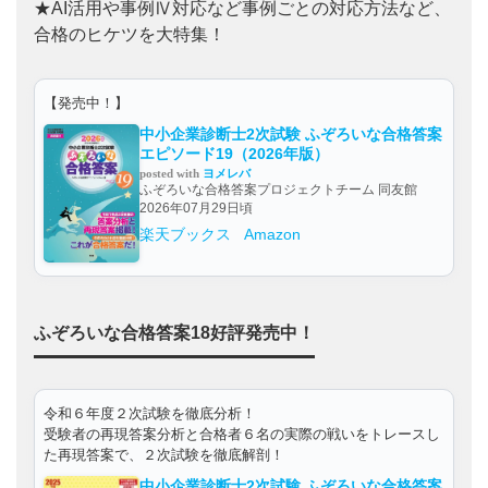
★AI活用や事例Ⅳ対応など事例ごとの対応方法など、
合格のヒケツを大特集！
【発売中！】
中小企業診断士2次試験 ふぞろいな合格答案
エピソード19（2026年版）
posted with
ヨメレバ
ふぞろいな合格答案プロジェクトチーム 同友館
2026年07月29日頃
楽天ブックス
Amazon
ふぞろいな合格答案18好評発売中！
令和６年度２次試験を徹底分析！
受験者の再現答案分析と合格者６名の実際の戦いをトレースし
た再現答案で、２次試験を徹底解剖！
中小企業診断士2次試験 ふぞろいな合格答案