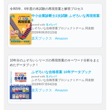
令和5年、6年度の本試験の再現答案と解答プロセス
中小企業診断士2次試験 ふぞろいな再現答案
8
posted with
ヨメレバ
ふぞろいな合格答案プロジェクトチーム 同友館
2026年06月01日頃
楽天ブックス
Amazon
10年分のふぞろいシリーズの再現答案のキーワード分析をまと
めたデータブック！
ふぞろいな合格答案 10年データブック
posted with
ヨメレバ
ふぞろいな合格答案プロジェクトチーム 同友館
2018年07月04日頃
楽天ブックス
Amazon