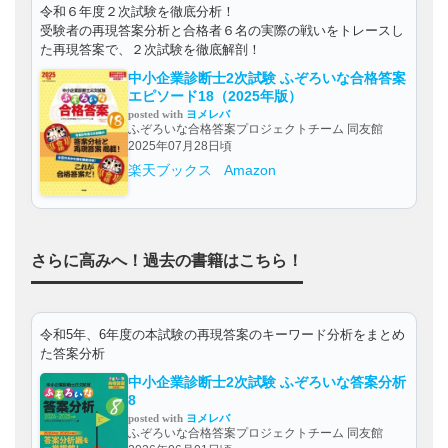
令和６年度２次試験を徹底分析！
受験者の再現答案分析と合格者６名の実際の戦いをトレースし
た再現答案で、２次試験を徹底解剖！
中小企業診断士2次試験 ふぞろいな合格答案
エピソード18（2025年版）
posted with
ヨメレバ
ふぞろいな合格答案プロジェクトチーム 同友館
2025年07月28日頃
楽天ブックス
Amazon
さらに高みへ！過去の書籍はこちら！
令和5年、6年度の本試験の再現答案のキーワード分析をまとめ
た答案分析
中小企業診断士2次試験 ふぞろいな答案分析
8
posted with
ヨメレバ
ふぞろいな合格答案プロジェクトチーム 同友館