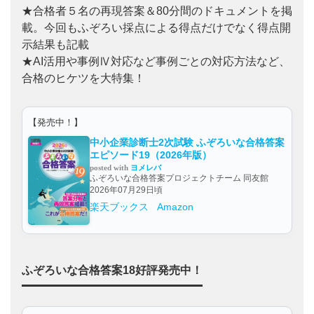
★合格者５名の再現答案＆80分間のドキュメントを掲
載。今回もふぞろい採点による得点だけでなく得点開
示結果も記載
★AI活用や事例Ⅳ対応など事例ごとの対応方法など、
合格のヒケツを大特集！
【発売中！】
中小企業診断士2次試験 ふぞろいな合格答案
エピソード19（2026年版）
posted with
ヨメレバ
ふぞろいな合格答案プロジェクトチーム 同友館
2026年07月29日頃
楽天ブックス
Amazon
ふぞろいな合格答案18好評発売中！