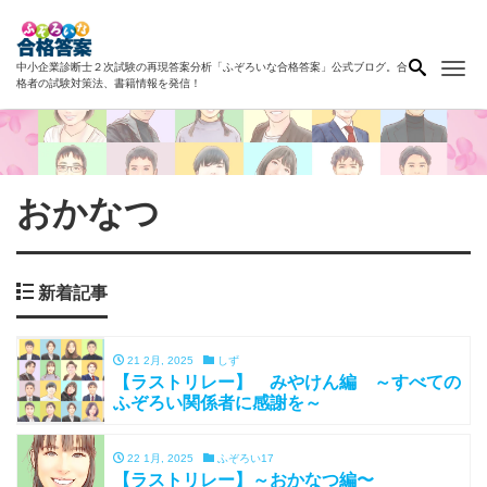
Me
中小企業診断士２次試験の再現答案分析「ふぞろいな合格答案」公式ブログ。合
格者の試験対策法、書籍情報を発信！
おかなつ
新着記事
21 2月, 2025
しず
【ラストリレー】 みやけん編 ～すべての
ふぞろい関係者に感謝を～
22 1月, 2025
ふぞろい17
【ラストリレー】～おかなつ編〜