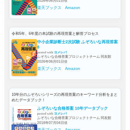
2026年06月01日頃
楽天ブックス
Amazon
令和5年、6年度の本試験の再現答案と解答プロセス
中小企業診断士2次試験 ふぞろいな再現答案
8
posted with
ヨメレバ
ふぞろいな合格答案プロジェクトチーム 同友館
2026年06月01日頃
楽天ブックス
Amazon
10年分のふぞろいシリーズの再現答案のキーワード分析をまと
めたデータブック！
ふぞろいな合格答案 10年データブック
posted with
ヨメレバ
ふぞろいな合格答案プロジェクトチーム 同友館
2018年07月04日頃
楽天ブックス
Amazon