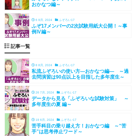
おかなつ編～
6 9月, 2024
ふぞろい17
ふぞ17メンバーの2次試験用紙大公開！～事
例Ⅳ編～
記事一覧
8 8月, 2024
ふぞろい17
私流ふぞろいの使い方―おかなつ編― ～過
去問演習は90点以上を目指した多年度生～
26 7月, 2024
ふぞろい17
データから見る「ふぞろいな試験対策」 ～
多年度生の夏 編～
19 6月, 2024
ふぞろい17
苦手科目の乗り越え方！おかなつ編 ～“苦
手”は思考停止ワード～