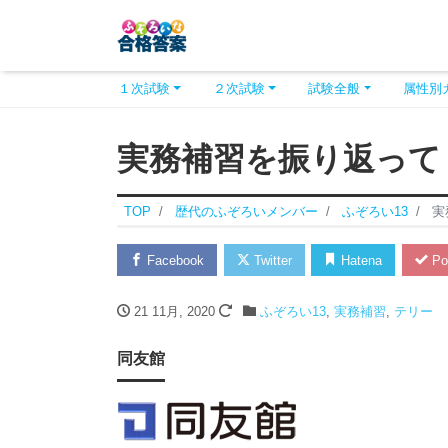
１次試験
２次試験
試験全般
属性別
実務補習を振り返って
TOP
歴代のふぞろいメンバー
ふぞろい13
実
Facebook
Twitter
Hatena
Po
21 11月, 2020
ふぞろい13
,
実務補習
,
テリー
同友館