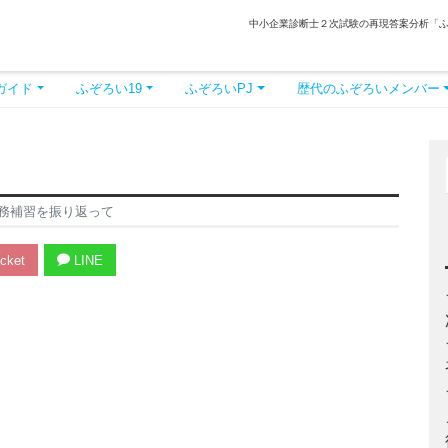
中小企業診断士２次試験の再現答案分析「
ガイド
ふぞろい19
ふぞろいPJ
歴代のふぞろいメンバー
務補習を振り返って
cket
LINE