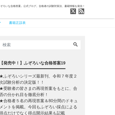
ふぞろいな合格答案」公式ブログ。合格者の試験対策法、書籍情報を発信！
書籍正誤表
【発売中！】ふぞろいな合格答案19
★ふぞろいシリーズ最新刊、令和７年度２
次試験分析の決定版！！
★受験者の皆さまの再現答案をもとに、合
否の分かれ目を徹底分析！
★合格者５名の再現答案＆80分間のドキュ
メントを掲載。今回もふぞろい採点による
得点だけでなく得点開示結果も記載