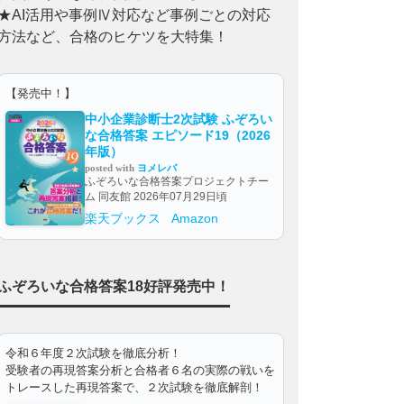
★AI活用や事例Ⅳ対応など事例ごとの対応
方法など、合格のヒケツを大特集！
【発売中！】
中小企業診断士2次試験 ふぞろい
な合格答案 エピソード19（2026
年版）
posted with
ヨメレバ
ふぞろいな合格答案プロジェクトチー
ム 同友館 2026年07月29日頃
楽天ブックス
Amazon
ふぞろいな合格答案18好評発売中！
令和６年度２次試験を徹底分析！
受験者の再現答案分析と合格者６名の実際の戦いを
トレースした再現答案で、２次試験を徹底解剖！