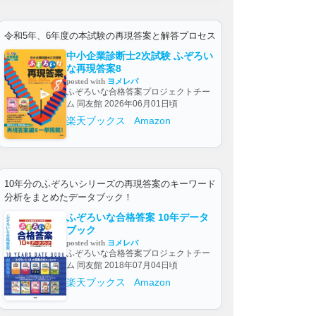
令和5年、6年度の本試験の再現答案と解答プロセス
中小企業診断士2次試験 ふぞろい
な再現答案8
posted with
ヨメレバ
ふぞろいな合格答案プロジェクトチー
ム 同友館 2026年06月01日頃
楽天ブックス
Amazon
10年分のふぞろいシリーズの再現答案のキーワード
分析をまとめたデータブック！
ふぞろいな合格答案 10年データ
ブック
posted with
ヨメレバ
ふぞろいな合格答案プロジェクトチー
ム 同友館 2018年07月04日頃
楽天ブックス
Amazon