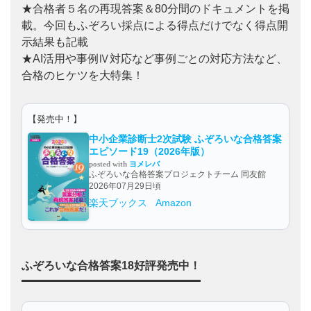
★合格者５名の再現答案＆80分間のドキュメントを掲
載。今回もふぞろい採点による得点だけでなく得点開
示結果も記載
★AI活用や事例Ⅳ対応など事例ごとの対応方法など、
合格のヒケツを大特集！
【発売中！】
中小企業診断士2次試験 ふぞろいな合格答案
エピソード19（2026年版）
posted with
ヨメレバ
ふぞろいな合格答案プロジェクトチーム 同友館
2026年07月29日頃
楽天ブックス
Amazon
ふぞろいな合格答案18好評発売中！