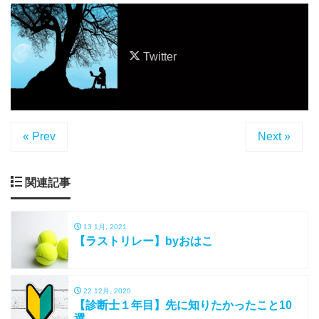
Twitter
« Prev
Next »
関連記事
13 1月, 2021
【ラストリレー】byおはこ
22 12月, 2020
【診断士１年目】先に知りたかったこと10
選