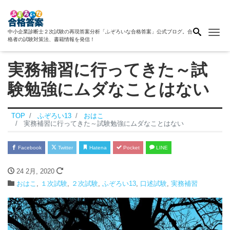
Me
中小企業診断士２次試験の再現答案分析「ふぞろいな合格答案」公式ブログ。合
格者の試験対策法、書籍情報を発信！
実務補習に行ってきた～試
験勉強にムダなことはない
TOP
ふぞろい13
おはこ
実務補習に行ってきた～試験勉強にムダなことはない
Facebook
Twitter
Hatena
Pocket
LINE
24 2月, 2020
おはこ
,
１次試験
,
２次試験
,
ふぞろい13
,
口述試験
,
実務補習