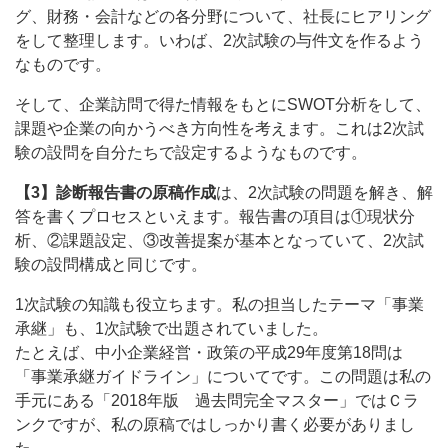
グ、財務・会計などの各分野について、社長にヒアリング
をして整理します。いわば、2次試験の与件文を作るよう
なものです。
そして、企業訪問で得た情報をもとにSWOT分析をして、
課題や企業の向かうべき方向性を考えます。これは2次試
験の設問を自分たちで設定するようなものです。
【3】診断報告書の原稿作成
は、2次試験の問題を解き、解
答を書くプロセスといえます。報告書の項目は①現状分
析、②課題設定、③改善提案が基本となっていて、2次試
験の設問構成と同じです。
1次試験の知識も役立ちます。私の担当したテーマ「事業
承継」も、1次試験で出題されていました。
たとえば、中小企業経営・政策の平成29年度第18問は
「事業承継ガイドライン」についてです。この問題は私の
手元にある「2018年版 過去問完全マスター」ではＣラ
ンクですが、私の原稿ではしっかり書く必要がありまし