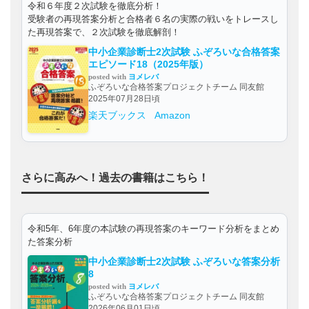
令和６年度２次試験を徹底分析！
受験者の再現答案分析と合格者６名の実際の戦いをトレースし
た再現答案で、２次試験を徹底解剖！
中小企業診断士2次試験 ふぞろいな合格答案
エピソード18（2025年版）
posted with
ヨメレバ
ふぞろいな合格答案プロジェクトチーム 同友館
2025年07月28日頃
楽天ブックス
Amazon
さらに高みへ！過去の書籍はこちら！
令和5年、6年度の本試験の再現答案のキーワード分析をまとめ
た答案分析
中小企業診断士2次試験 ふぞろいな答案分析
8
posted with
ヨメレバ
ふぞろいな合格答案プロジェクトチーム 同友館
2026年06月01日頃