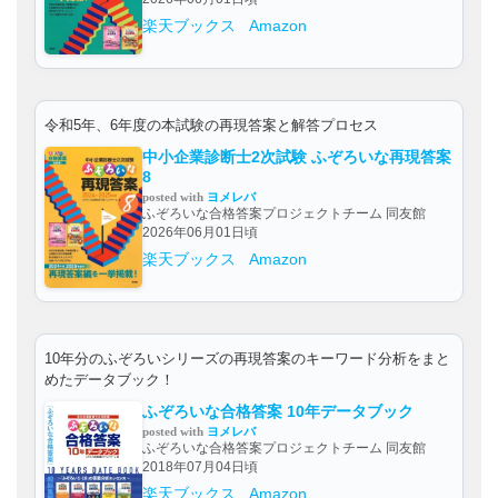
楽天ブックス
Amazon
令和5年、6年度の本試験の再現答案と解答プロセス
中小企業診断士2次試験 ふぞろいな再現答案
8
posted with
ヨメレバ
ふぞろいな合格答案プロジェクトチーム 同友館
2026年06月01日頃
楽天ブックス
Amazon
10年分のふぞろいシリーズの再現答案のキーワード分析をまと
めたデータブック！
ふぞろいな合格答案 10年データブック
posted with
ヨメレバ
ふぞろいな合格答案プロジェクトチーム 同友館
2018年07月04日頃
楽天ブックス
Amazon