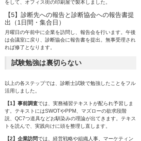
をして、オフィス街の印刷屋で製本しました。
【5】診断先への報告と診断協会への報告書提
出（1日間・集合日）
月曜日の午前中に企業を訪問し、報告会を行います。午後
は会議室に戻り、診断協会に報告書を提出。無事受理され
れば修了となります。
試験勉強は裏切らない
以上の各ステップでは、診断士試験で勉強したことをフル
活用しました。
【1】事前調査
では、実務補習テキストが配られ予習しま
す。テキストにはSWOTやPPM、マズローの欲求段階
説、QC7つ道具などお馴染みの理論が出てきます。テキス
トを読んで、実践向けに頭を整理し直します。
【2】企業訪問
では、経営戦略や組織人事、マーケティン