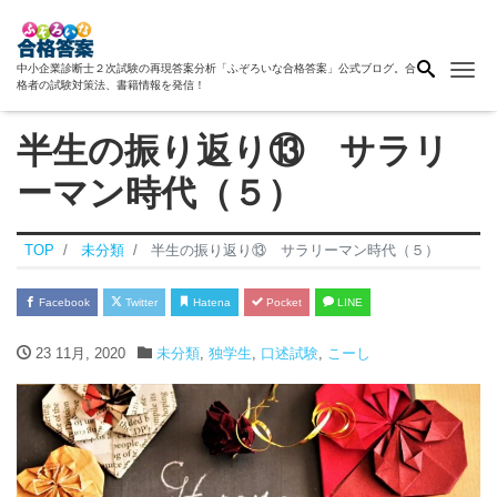
Me
中小企業診断士２次試験の再現答案分析「ふぞろいな合格答案」公式ブログ。合
格者の試験対策法、書籍情報を発信！
半生の振り返り⑬ サラリ
ーマン時代（５）
TOP
未分類
半生の振り返り⑬ サラリーマン時代（５）
Facebook
Twitter
Hatena
Pocket
LINE
23 11月, 2020
未分類
,
独学生
,
口述試験
,
こーし