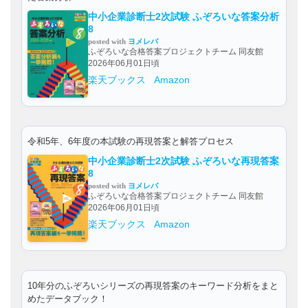
中小企業診断士2次試験 ふぞろいな答案分析
8
posted with
ヨメレバ
ふぞろいな合格答案プロジェクトチーム 同友館
2026年06月01日頃
楽天ブックス
Amazon
令和5年、6年度の本試験の再現答案と解答プロセス
中小企業診断士2次試験 ふぞろいな再現答案
8
posted with
ヨメレバ
ふぞろいな合格答案プロジェクトチーム 同友館
2026年06月01日頃
楽天ブックス
Amazon
10年分のふぞろいシリーズの再現答案のキーワード分析をまと
めたデータブック！