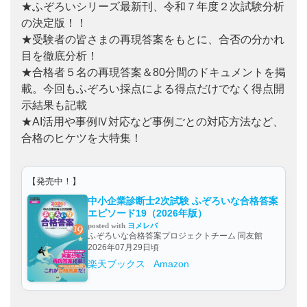
★ふぞろいシリーズ最新刊、令和７年度２次試験分析
の決定版！！
★受験者の皆さまの再現答案をもとに、合否の分かれ
目を徹底分析！
★合格者５名の再現答案＆80分間のドキュメントを掲
載。今回もふぞろい採点による得点だけでなく得点開
示結果も記載
★AI活用や事例Ⅳ対応など事例ごとの対応方法など、
合格のヒケツを大特集！
【発売中！】
中小企業診断士2次試験 ふぞろいな合格答案
エピソード19（2026年版）
posted with
ヨメレバ
ふぞろいな合格答案プロジェクトチーム 同友館
2026年07月29日頃
楽天ブックス
Amazon