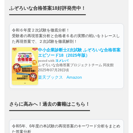
ふぞろいな合格答案18好評発売中！
令和６年度２次試験を徹底分析！
受験者の再現答案分析と合格者６名の実際の戦いをトレースし
た再現答案で、２次試験を徹底解剖！
中小企業診断士2次試験 ふぞろいな合格答案
エピソード18（2025年版）
posted with
ヨメレバ
ふぞろいな合格答案プロジェクトチーム 同友館
2025年07月28日頃
楽天ブックス
Amazon
さらに高みへ！過去の書籍はこちら！
令和5年、6年度の本試験の再現答案のキーワード分析をまとめ
た答案分析