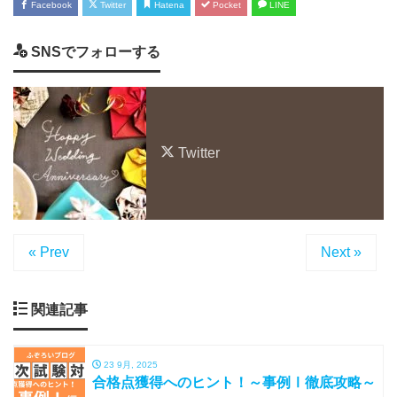
Facebook
Twitter
Hatena
Pocket
LINE
SNSでフォローする
Twitter
« Prev
Next »
関連記事
23 9月, 2025
合格点獲得へのヒント！～事例Ⅰ徹底攻略～