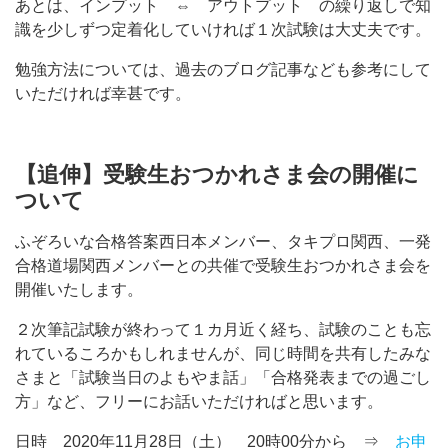
あとは、インプット ⇔ アウトプット の繰り返しで知
識を少しずつ定着化していければ１次試験は大丈夫です。
勉強方法については、過去のブログ記事なども参考にして
いただければ幸甚です。
【追伸】受験生おつかれさま会の開催に
ついて
ふぞろいな合格答案西日本メンバー、タキプロ関西、一発
合格道場関西メンバーとの共催で受験生おつかれさま会を
開催いたします。
２次筆記試験が終わって１カ月近く経ち、試験のことも忘
れているころかもしれませんが、同じ時間を共有したみな
さまと「試験当日のよもやま話」「合格発表までの過ごし
方」など、フリーにお話いただければと思います。
日時 2020年11月28日（土） 20時00分から ⇒
お申