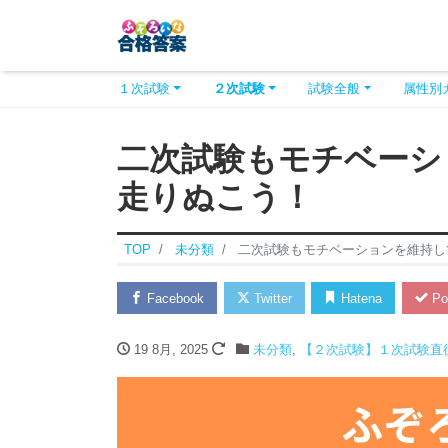
１次試験
２次試験
試験全般
属性別
二次試験もモチベーシ
走りぬこう！
TOP
未分類
二次試験もモチベーションを維持し
Facebook
Twitter
Hatena
Po
19 8月, 2025
未分類
,
【２次試験】１次試験直