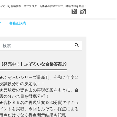
ふぞろいな合格答案」公式ブログ。合格者の試験対策法、書籍情報を発信！
書籍正誤表
【発売中！】ふぞろいな合格答案19
★ふぞろいシリーズ最新刊、令和７年度２
次試験分析の決定版！！
★受験者の皆さまの再現答案をもとに、合
否の分かれ目を徹底分析！
★合格者５名の再現答案＆80分間のドキュ
メントを掲載。今回もふぞろい採点による
得点だけでなく得点開示結果も記載