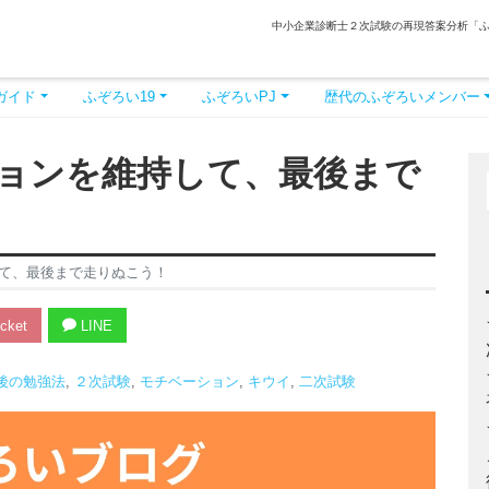
中小企業診断士２次試験の再現答案分析「
ガイド
ふぞろい19
ふぞろいPJ
歴代のふぞろいメンバー
ョンを維持して、最後まで
て、最後まで走りぬこう！
cket
LINE
後の勉強法
,
２次試験
,
モチベーション
,
キウイ
,
二次試験