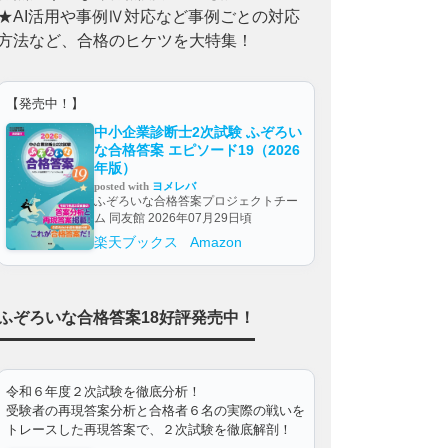
★AI活用や事例Ⅳ対応など事例ごとの対応
方法など、合格のヒケツを大特集！
【発売中！】
中小企業診断士2次試験 ふぞろい
な合格答案 エピソード19（2026
年版）
posted with
ヨメレバ
ふぞろいな合格答案プロジェクトチー
ム 同友館 2026年07月29日頃
楽天ブックス
Amazon
ふぞろいな合格答案18好評発売中！
令和６年度２次試験を徹底分析！
受験者の再現答案分析と合格者６名の実際の戦いを
トレースした再現答案で、２次試験を徹底解剖！