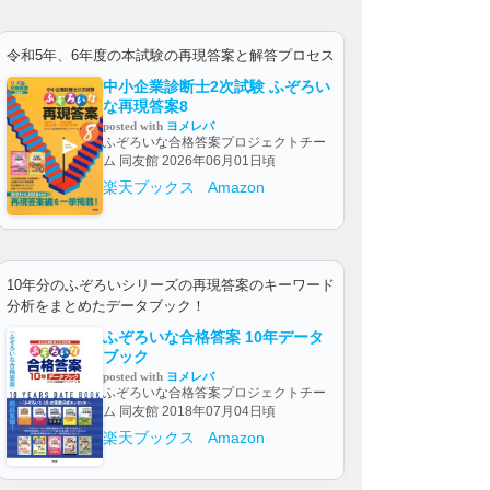
令和5年、6年度の本試験の再現答案と解答プロセス
中小企業診断士2次試験 ふぞろい
な再現答案8
posted with
ヨメレバ
ふぞろいな合格答案プロジェクトチー
ム 同友館 2026年06月01日頃
楽天ブックス
Amazon
10年分のふぞろいシリーズの再現答案のキーワード
分析をまとめたデータブック！
ふぞろいな合格答案 10年データ
ブック
posted with
ヨメレバ
ふぞろいな合格答案プロジェクトチー
ム 同友館 2018年07月04日頃
楽天ブックス
Amazon