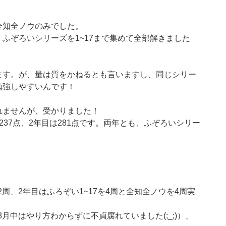
全知全ノウのみでした。
ふぞろいシリーズを1~17まで集めて全部解きました
ます。が、量は質をかねるとも言いますし、同じシリー
勉強しやすいんです！
れませんが、受かりました！
37点、2年目は281点です。両年とも、ふぞろいシリー
2周、2年目はふろぞい1~17を4周と全知全ノウを4周実
8月中はやり方わからずに不貞腐れていました(;_;)）、