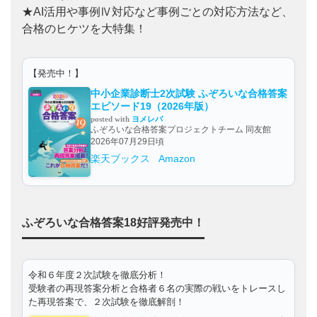
★AI活用や事例Ⅳ対応など事例ごとの対応方法など、
合格のヒケツを大特集！
【発売中！】
中小企業診断士2次試験 ふぞろいな合格答案
エピソード19（2026年版）
posted with
ヨメレバ
ふぞろいな合格答案プロジェクトチーム 同友館
2026年07月29日頃
楽天ブックス
Amazon
ふぞろいな合格答案18好評発売中！
令和６年度２次試験を徹底分析！
受験者の再現答案分析と合格者６名の実際の戦いをトレースし
た再現答案で、２次試験を徹底解剖！