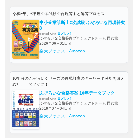
令和5年、6年度の本試験の再現答案と解答プロセス
中小企業診断士2次試験 ふぞろいな再現答案
8
posted with
ヨメレバ
ふぞろいな合格答案プロジェクトチーム 同友館
2026年06月01日頃
楽天ブックス
Amazon
10年分のふぞろいシリーズの再現答案のキーワード分析をまと
めたデータブック！
ふぞろいな合格答案 10年データブック
posted with
ヨメレバ
ふぞろいな合格答案プロジェクトチーム 同友館
2018年07月04日頃
楽天ブックス
Amazon