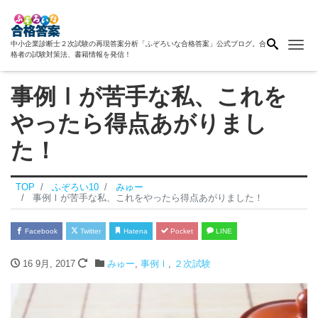
Me
中小企業診断士２次試験の再現答案分析「ふぞろいな合格答案」公式ブログ。合
格者の試験対策法、書籍情報を発信！
事例Ⅰが苦手な私、これを
やったら得点あがりまし
た！
TOP
ふぞろい10
みゅー
事例Ⅰが苦手な私、これをやったら得点あがりました！
Facebook
Twitter
Hatena
Pocket
LINE
16 9月, 2017
みゅー
,
事例Ⅰ
,
２次試験