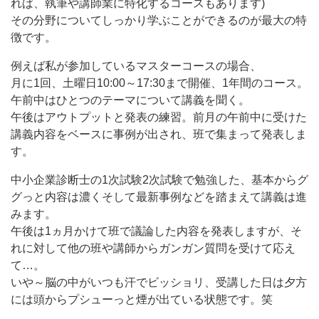
れば、執筆や講師業に特化するコースもあります)
その分野についてしっかり学ぶことができるのが最大の特
徴です。
例えば私が参加しているマスターコースの場合、
月に1回、土曜日10:00～17:30まで開催、1年間のコース。
午前中はひとつのテーマについて講義を聞く。
午後はアウトプットと発表の練習。前月の午前中に受けた
講義内容をベースに事例が出され、班で集まって発表しま
す。
中小企業診断士の1次試験2次試験で勉強した、基本からグ
グっと内容は濃くそして最新事例などを踏まえて講義は進
みます。
午後は1ヵ月かけて班で議論した内容を発表しますが、そ
れに対して他の班や講師からガンガン質問を受けて応え
て…。
いや～脳の中がいつも汗でビッショリ、受講した日は夕方
には頭からプシューっと煙が出ている状態です。笑