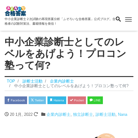
Me
中小企業診断士２次試験の再現答案分析「ふぞろいな合格答案」公式ブログ。合
格者の試験対策法、書籍情報を発信！
中小企業診断士としてのレ
ベルをあげよう！プロコン
塾って何?
TOP
診断士活動
企業内診断士
中小企業診断士としてのレベルをあげよう！プロコン塾って何?
Facebook
Twitter
Hatena
Pocket
LINE
20 1月, 2022
企業内診断士
,
独立診断士
,
診断士活動
,
Nana