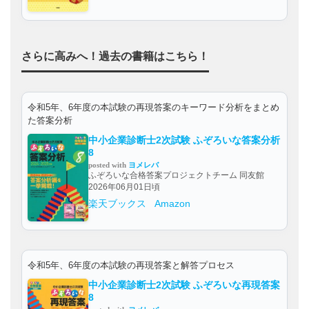
さらに高みへ！過去の書籍はこちら！
令和5年、6年度の本試験の再現答案のキーワード分析をまとめ
た答案分析
中小企業診断士2次試験 ふぞろいな答案分析
8
posted with
ヨメレバ
ふぞろいな合格答案プロジェクトチーム 同友館
2026年06月01日頃
楽天ブックス
Amazon
令和5年、6年度の本試験の再現答案と解答プロセス
中小企業診断士2次試験 ふぞろいな再現答案
8