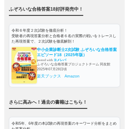
ふぞろいな合格答案18好評発売中！
令和６年度２次試験を徹底分析！
受験者の再現答案分析と合格者６名の実際の戦いをトレースし
た再現答案で、２次試験を徹底解剖！
中小企業診断士2次試験 ふぞろいな合格答案
エピソード18（2025年版）
posted with
ヨメレバ
ふぞろいな合格答案プロジェクトチーム 同友館
2025年07月28日頃
楽天ブックス
Amazon
さらに高みへ！過去の書籍はこちら！
令和5年、6年度の本試験の再現答案のキーワード分析をまとめ
た答案分析