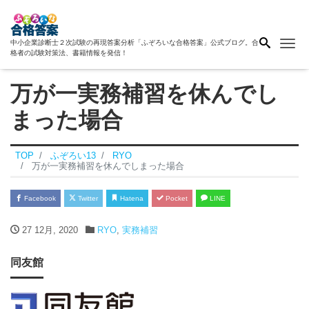
Me
中小企業診断士２次試験の再現答案分析「ふぞろいな合格答案」公式ブログ。合
格者の試験対策法、書籍情報を発信！
万が一実務補習を休んでし
まった場合
TOP
ふぞろい13
RYO
万が一実務補習を休んでしまった場合
Facebook
Twitter
Hatena
Pocket
LINE
27 12月, 2020
RYO
,
実務補習
同友館