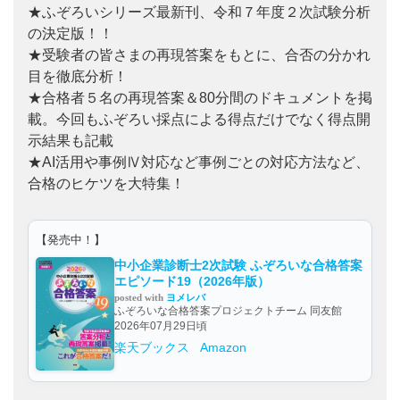
★ふぞろいシリーズ最新刊、令和７年度２次試験分析
の決定版！！
★受験者の皆さまの再現答案をもとに、合否の分かれ
目を徹底分析！
★合格者５名の再現答案＆80分間のドキュメントを掲
載。今回もふぞろい採点による得点だけでなく得点開
示結果も記載
★AI活用や事例Ⅳ対応など事例ごとの対応方法など、
合格のヒケツを大特集！
【発売中！】
中小企業診断士2次試験 ふぞろいな合格答案
エピソード19（2026年版）
posted with
ヨメレバ
ふぞろいな合格答案プロジェクトチーム 同友館
2026年07月29日頃
楽天ブックス
Amazon