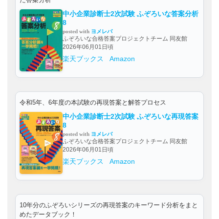
中小企業診断士2次試験 ふぞろいな答案分析
8
posted with
ヨメレバ
ふぞろいな合格答案プロジェクトチーム 同友館
2026年06月01日頃
楽天ブックス
Amazon
令和5年、6年度の本試験の再現答案と解答プロセス
中小企業診断士2次試験 ふぞろいな再現答案
8
posted with
ヨメレバ
ふぞろいな合格答案プロジェクトチーム 同友館
2026年06月01日頃
楽天ブックス
Amazon
10年分のふぞろいシリーズの再現答案のキーワード分析をまと
めたデータブック！