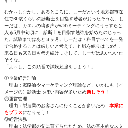
す！！
むか～しむかし、あるところに、しーだという地方都市在
住で30歳くらいの診断士を目指す若者がおったそうな。し
ーだは、カエルの鳴き声がwebミーティングにうっすらと
入る5月中旬頃に、診断士を目指す勉強を始めたのじゃっ
た。試験まではあと３ヶ月。しーだは７科目すべてを一発
で合格することは厳しいと考えて、作戦を練りはじめた。
来る日も来る日も考え続け…そして、しーだは思いついた
そうな。
「よ～し、この順番で試験勉強をしよう！」
①企業経営理論
理由：戦略論やマーケティング理論など、いかにも（イ
メージの）診断士っぽい内容が多いため
楽しそう
！
②運営管理
理由：製造業のお客さんに行くことが多いため、
本業に
もプラス
になりそう！
③経営法務
理由：法学部の父に育てられたため、法の基本的なスタ