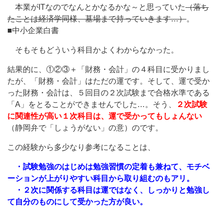
本業がITなのでなんとかなるかな～と思っていた
（落ち
たことは経済学同様、墓場まで持っていきます…）
。
■中小企業白書
そもそもどういう科目かよくわからなかった。
結果的に、①②③＋「財務・会計」の４科目に受かりまし
たが、「財務・会計」はただの運です。そして、運で受か
った財務・会計は、５回目の２次試験まで合格水準である
「A」をとることができませんでした…。そう、
２次試験
に関連性が高い１次科目は、運で受かってもしょんない
（静岡弁で「しょうがない」の意）のです。
この経験から多少なり参考になることは、
・試験勉強のはじめは勉強習慣の定着も兼ねて、モチベ
ーションが上がりやすい科目から取り組むのもアリ。
・２次に関係する科目は運ではなく、しっかりと勉強し
て自分のものにして受かった方が良い。