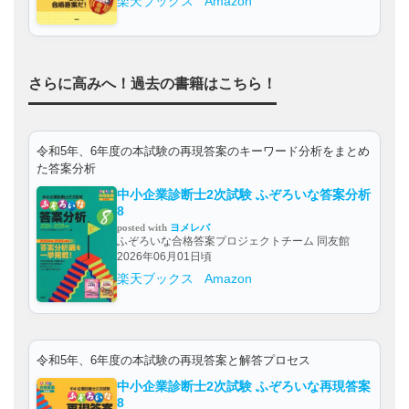
楽天ブックス
Amazon
さらに高みへ！過去の書籍はこちら！
令和5年、6年度の本試験の再現答案のキーワード分析をまとめ
た答案分析
中小企業診断士2次試験 ふぞろいな答案分析
8
posted with
ヨメレバ
ふぞろいな合格答案プロジェクトチーム 同友館
2026年06月01日頃
楽天ブックス
Amazon
令和5年、6年度の本試験の再現答案と解答プロセス
中小企業診断士2次試験 ふぞろいな再現答案
8