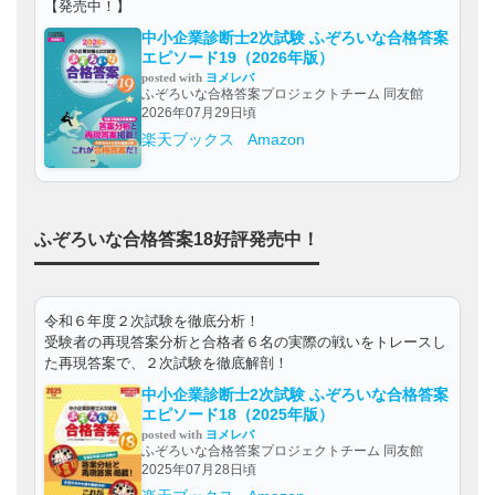
【発売中！】
中小企業診断士2次試験 ふぞろいな合格答案
エピソード19（2026年版）
posted with
ヨメレバ
ふぞろいな合格答案プロジェクトチーム 同友館
2026年07月29日頃
楽天ブックス
Amazon
ふぞろいな合格答案18好評発売中！
令和６年度２次試験を徹底分析！
受験者の再現答案分析と合格者６名の実際の戦いをトレースし
た再現答案で、２次試験を徹底解剖！
中小企業診断士2次試験 ふぞろいな合格答案
エピソード18（2025年版）
posted with
ヨメレバ
ふぞろいな合格答案プロジェクトチーム 同友館
2025年07月28日頃