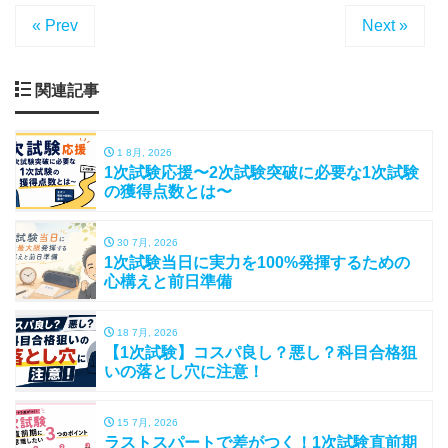
« Prev
Next »
関連記事
1 8月, 2026
1次試験応援〜2次試験突破に必要な1次試験
の獲得点数とは〜
30 7月, 2026
1次試験当日に実力を100%発揮するための
心構えと前日準備
18 7月, 2026
【1次試験】コスパ良し？悪し？科目合格狙
いの落とし穴に注意！
15 7月, 2026
ラストスパートで差がつく！1次試験直前期