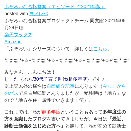
ふぞろいな合格答案（エピソード14;2021年版）
posted with
ヨメレバ
ふぞろいな合格答案プロジェクトチーム 同友館 2021年06
月24日頃
楽天ブックス
Amazon
「ふぞろい」シリーズについて、詳しくは
こちら
。
*:;;;:*:;;;:*+☆+*:;;;:*:;;;:*+☆+*:;;;:*:;;;:*+☆+*:;;;:*:;;;:*+☆+*:;;;:*:;;;:*
みなさん、こんにちは！
しーだ（地方/30代子育て世代/超多年度）
です ♪
※上記以外の属性は
自己紹介記事
にあります（
みっこから
のパス
で名古屋転勤とありましたが、受験時は「地方」な
ので「地方在住」属性でいきます！笑）。
これまでは、私が
超多年度
ということもあって
多年度生の
方を意識したブログ
を書いてきましたが、今日は
「最近、
診断士勉強をはじめた方へ」
と題して、私が初めて診断士