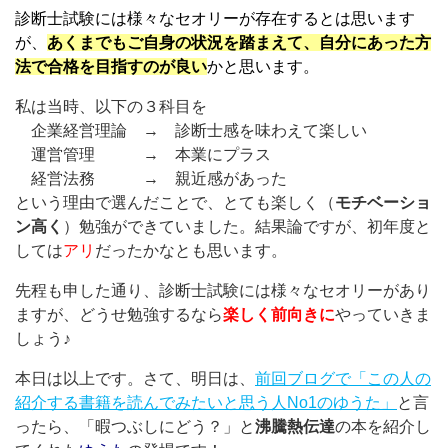
診断士試験には様々なセオリーが存在するとは思います
が、
あくまでもご自身の状況を踏まえて、自分にあった方
法で合格を目指すのが良い
かと思います。
私は当時、以下の３科目を
企業経営理論 → 診断士感を味わえて楽しい
運営管理 → 本業にプラス
経営法務 → 親近感があった
という理由で選んだことで、とても楽しく（
モチベーショ
ン高く
）勉強ができていました。結果論ですが、初年度と
しては
アリ
だったかなとも思います。
先程も申した通り、診断士試験には様々なセオリーがあり
ますが、どうせ勉強するなら
楽しく前向きに
やっていきま
しょう♪
本日は以上です。さて、明日は、
前回ブログで「この人の
紹介する書籍を読んでみたいと思う人No1のゆうた」
と言
ったら、「暇つぶしにどう？」と
沸騰熱伝達
の本を紹介し