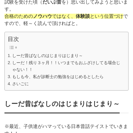
試験を受けた頃（
だいぶ昔
を）思い出してみようと思いま
す。
合格のための
ノウハウ
ではなく、
体験談
という位置づけ
で
すので、軽～く読んで頂ければと。
目次
しーだ昔ばなしのはじまりはじまり～
しーだ！残り３ヶ月！！いつまでもおふざけしてる場合じ
ゃない！！
もしも今、私が診断士の勉強をはじめるとしたら
さいごに
しーだ昔ばなしのはじまりはじまり～
※最近、子供達がハマっている日本昔話テイストでいきま