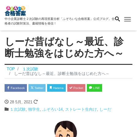
Me
中小企業診断士２次試験の再現答案分析「ふぞろいな合格答案」公式ブログ。合
格者の試験対策法、書籍情報を発信！
しーだ昔ばなし～最近、診
断士勉強をはじめた方へ～
TOP
１次試験
しーだ昔ばなし～最近、診断士勉強をはじめた方へ～
Facebook
Twitter
Hatena
Pocket
LINE
28 5月, 2021
１次試験
,
独学生
,
ふぞろい14
,
ストレート生向け
,
しーだ